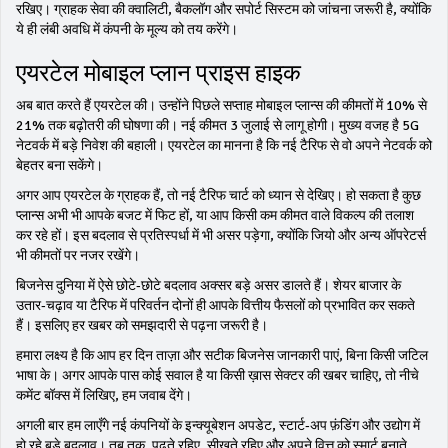
रखिए। ग्राहक सेवा की क्वालिटी, बैकलॉग और सपोर्ट सिस्टम को जांचना जरूरी है, क्योंकि
ये ही लंबी अवधि में कंपनी के मूल्य को तय करेंगे।
एयरटेल मोबाइल प्लान प्राइस हाइक
अब बात करते हैं एयरटेल की। उन्होंने पिछले सप्ताह मोबाइल प्लान्स की कीमतों में 10% से
21% तक बढ़ोतरी की घोषणा की। नई कीमत 3 जुलाई से लागू होगी। मुख्य वजह है 5G
नेटवर्क में बड़े निवेश की बहाली। एयरटेल का मानना है कि नई टैरिफ से वो अपने नेटवर्क को
बेहतर बना सकेंगे।
अगर आप एयरटेल के ग्राहक हैं, तो नई टैरिफ चार्ट को ध्यान से देखिए। हो सकता है कुछ
प्लान्स अभी भी आपके बजट में फिट हों, या आप किसी कम कीमत वाले विकल्प की तलाश
कर रहे हों। इस बदलाव से प्रतिस्पर्धा में भी असर पड़ेगा, क्योंकि जियो और अन्य ऑपरेटर्स
भी कीमतों पर नजर रखेंगे।
बिजनेस दुनिया में ऐसे छोटे‑छोटे बदलाव अक्सर बड़े असर डालते हैं। शेयर बाजार के
उतार‑चढ़ाव या टैरिफ में परिवर्तन दोनों ही आपके वित्तीय फैसलों को प्रभावित कर सकते
हैं। इसलिए हर खबर को समझदारी से पढ़ना जरूरी है।
हमारा लक्ष्य है कि आप हर दिन ताज़ा और सटीक बिजनेस जानकारी पाएं, बिना किसी जटिल
भाषा के। अगर आपके पास कोई सवाल है या किसी ख़ास सेक्टर की खबर चाहिए, तो नीचे
कमेंट बॉक्स में लिखिए, हम जवाब देंगे।
अगली बार हम लाएँगे नई कंपनियों के इन्क्यूबेशन अपडेट, स्टार्ट‑अप फ़ंडिंग और उद्योग में
हो रहे बड़े बदलाव। तब तक, पढ़ते रहिए, सीखते रहिए और अपने वित्त को स्मार्ट बनाते