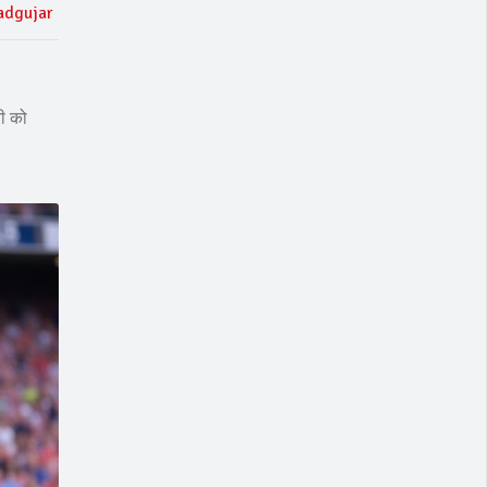
adgujar
री को