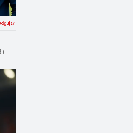
adgujar
है।