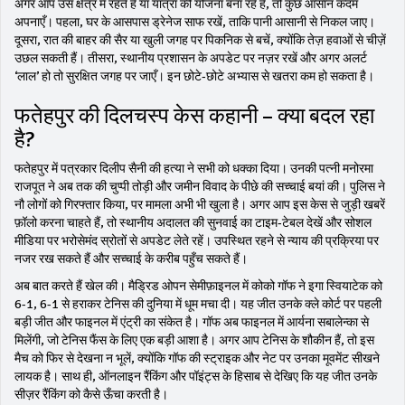
अगर आप उस क्षेत्र में रहते हैं या यात्रा की योजना बना रहे हैं, तो कुछ आसान कदम
अपनाएँ। पहला, घर के आसपास ड्रेनेज साफ रखें, ताकि पानी आसानी से निकल जाए।
दूसरा, रात की बाहर की सैर या खुली जगह पर पिकनिक से बचें, क्योंकि तेज़ हवाओं से चीज़ें
उछल सकती हैं। तीसरा, स्थानीय प्रशासन के अपडेट पर नज़र रखें और अगर अलर्ट
‘लाल’ हो तो सुरक्षित जगह पर जाएँ। इन छोटे‑छोटे अभ्यास से खतरा कम हो सकता है।
फतेहपुर की दिलचस्प केस कहानी – क्या बदल रहा
है?
फतेहपुर में पत्रकार दिलीप सैनी की हत्या ने सभी को धक्का दिया। उनकी पत्नी मनोरमा
राजपूत ने अब तक की चुप्पी तोड़ी और जमीन विवाद के पीछे की सच्चाई बयां की। पुलिस ने
नौ लोगों को गिरफ्तार किया, पर मामला अभी भी खुला है। अगर आप इस केस से जुड़ी खबरें
फ़ॉलो करना चाहते हैं, तो स्थानीय अदालत की सुनवाई का टाइम‑टेबल देखें और सोशल
मीडिया पर भरोसेमंद स्रोतों से अपडेट लेते रहें। उपस्थित रहने से न्याय की प्रक्रिया पर
नजर रख सकते हैं और सच्चाई के करीब पहुँच सकते हैं।
अब बात करते हैं खेल की। मैड्रिड ओपन सेमीफ़ाइनल में कोको गॉफ ने इगा स्वियाटेक को
6-1, 6-1 से हराकर टेनिस की दुनिया में धूम मचा दी। यह जीत उनके क्ले कोर्ट पर पहली
बड़ी जीत और फाइनल में एंट्री का संकेत है। गॉफ अब फाइनल में आर्यना सबालेन्का से
मिलेंगी, जो टेनिस फैंस के लिए एक बड़ी आशा है। अगर आप टेनिस के शौकीन हैं, तो इस
मैच को फिर से देखना न भूलें, क्योंकि गॉफ की स्ट्राइक और नेट पर उनका मूवमेंट सीखने
लायक है। साथ ही, ऑनलाइन रैंकिंग और पॉइंट्स के हिसाब से देखिए कि यह जीत उनके
सीज़र रैंकिंग को कैसे ऊँचा करती है।