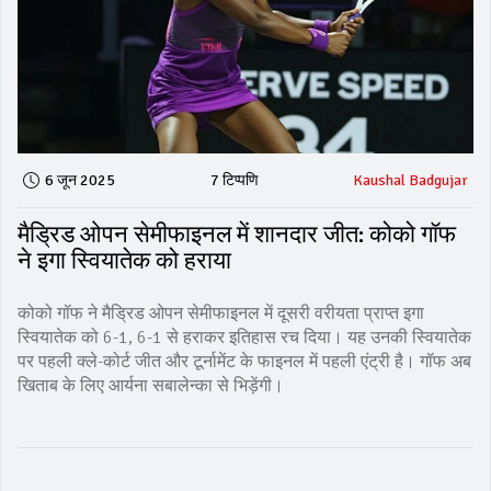
6 जून 2025
7 टिप्पणि
Kaushal Badgujar
मैड्रिड ओपन सेमीफाइनल में शानदार जीत: कोको गॉफ
ने इगा स्वियातेक को हराया
कोको गॉफ ने मैड्रिड ओपन सेमीफाइनल में दूसरी वरीयता प्राप्त इगा
स्वियातेक को 6-1, 6-1 से हराकर इतिहास रच दिया। यह उनकी स्वियातेक
पर पहली क्ले-कोर्ट जीत और टूर्नामेंट के फाइनल में पहली एंट्री है। गॉफ अब
खिताब के लिए आर्यना सबालेन्का से भिड़ेंगी।