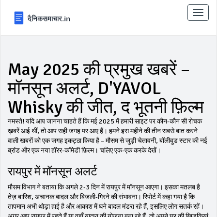
टॉगल
से
संचालि
करना
May 2025 की प्रमुख खबरें –
मॉनसून अलर्ट, D'YAVOL
Whisky की जीत, द भूतनी फ़िल्म
नमस्ते! यदि आप जानना चाहते हैं कि मई 2025 में हमारी साइट पर कौन‑कौन सी रोचक
ख़बरें आई थीं, तो आप सही जगह पर आए हैं। हमने इस महीने की तीन सबसे बात करने
वाली खबरों को एक जगह इकट्ठा किया है – मौसम से जुड़ी चेतावनी, बॉलीवुड स्टार की नई
ब्रांड और एक नया हॉरर‑कॉमेडी फ़िल्म। चलिए एक‑एक करके देखें।
रायपुर में मॉनसून अलर्ट
मौसम विभाग ने बताया कि अगले 2‑3 दिन में रायपुर में मॉनसून आएगा। इसका मतलब है
तेज़ बारिश, अचानक बादल और बिजली‑गिरने की संभावना। रिपोर्ट में कहा गया है कि
तापमान अभी थोड़ा हाई है और आकाश में घने बादल मंडरा रहे हैं, इसलिए लोग सतर्क रहें।
अगर आप रायपुर में रहते हैं या वहाँ यात्रा की योजना बना रहे हैं, तो अपने घर की खिड़कियां