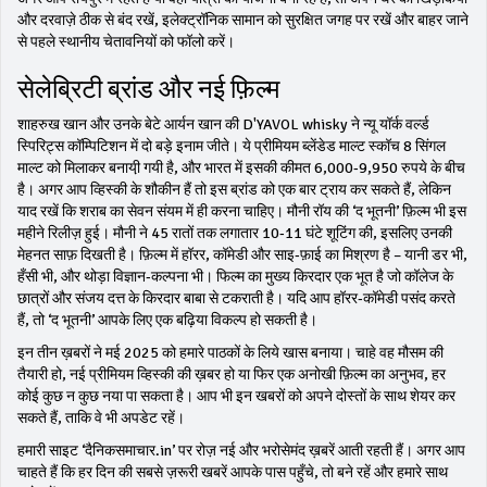
और दरवाज़े ठीक से बंद रखें, इलेक्ट्रॉनि​क सामान को सुरक्षित जगह पर रखें और बाहर जाने
से पहले स्थानीय चेतावनियों को फॉलो करें।
सेलेब्रिटी ब्रांड और नई फ़िल्म
शाहरुख खान और उनके बेटे आर्यन खान की D'YAVOL whisky ने न्यू यॉर्क वर्ल्ड
स्पिरिट्स कॉम्पिटिशन में दो बड़े इनाम जीते। ये प्रीमियम ब्लेंडेड माल्ट स्कॉच 8 सिंगल
माल्ट को मिलाकर बनायी़ गयी है, और भारत में इसकी कीमत 6,000‑9,950 रुपये के बीच
है। अगर आप व्हिस्की के शौकीन हैं तो इस ब्रांड को एक बार ट्राय कर सकते हैं, लेकिन
याद रखें कि शराब का सेवन संयम में ही करना चाहिए। मौनी रॉय की ‘द भूतनी’ फ़िल्म भी इस
महीने रिलीज़ हुई। मौनी ने 45 रातों तक लगातार 10‑11 घंटे शूटिंग की, इसलिए उनकी
मेहनत साफ़ दिखती है। फ़िल्म में हॉरर, कॉमेडी और साइ‑फ़ाई का मिश्रण है – यानी डर भी,
हँसी भी, और थोड़ा विज्ञान‑कल्पना भी। फिल्म का मुख्य किरदार एक भूत है जो कॉलेज के
छात्रों और संजय दत्त के किरदार बाबा से टकराती है। यदि आप हॉरर‑कॉमेडी पसंद करते
हैं, तो ‘द भूतनी’ आपके लिए एक बढ़िया विकल्प हो सकती है।
इन तीन ख़बरों ने मई 2025 को हमारे पाठकों के लिये खास बनाया। चाहे वह मौसम की
तैयारी हो, नई प्रीमियम व्हिस्की की ख़बर हो या फिर एक अनोखी फ़िल्म का अनुभव, हर
कोई कुछ न कुछ नया पा सकता है। आप भी इन खबरों को अपने दोस्तों के साथ शेयर कर
सकते हैं, ताकि वे भी अपडेट रहें।
हमारी साइट ‘दैनिकसमाचार.in’ पर रोज़ नई और भरोसेमंद ख़बरें आती रहती हैं। अगर आप
चाहते हैं कि हर दिन की सबसे ज़रूरी खबरें आपके पास पहुँचे, तो बने रहें और हमारे साथ