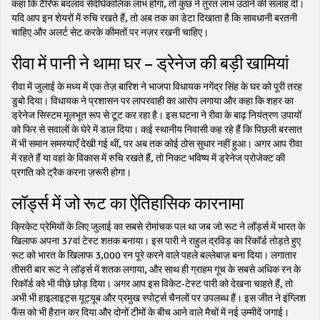
कहा कि टैरिफ बदलाव सेदीर्घकालिक लाभ होगा, तो कुछ ने तुरंत लाभ उठाने की सलाह दी।
यदि आप इन शेयरों में रुचि रखते हैं, तो अब तक का डेटा दिखाता है कि सावधानी बरतनी
चाहिए और अलर्ट सेट करके कीमतों पर नज़र रखनी चाहिए।
रीवा में पानी ने थामा घर – ड्रेनेज की बड़ी खामियां
रीवा में जुलाई के मध्य में एक तेज़ बारिश ने भाजपा विधायक नगेंद्र सिंह के घर को पूरी तरह
डुबो दिया। विधायक ने प्रशासन पर लापरवाही का आरोप लगाया और कहा कि शहर का
ड्रेनेज सिस्टम मूलभूत रूप से टूट कर रहा है। इस घटना ने रीवा के बाढ़ नियंत्रण उपायों
को फिर से सवालों के घेरे में डाल दिया। कई स्थानीय निवासी कह रहे हैं कि पिछली बरसात
में भी समान समस्याएँ देखी गई थीं, पर अब तक कोई ठोस सुधार नहीं हुआ। अगर आप रीवा
में रहते हैं या वहां के विकास में रुचि रखते हैं, तो निकट भविष्य में ड्रेनेज प्रोजेक्ट की
प्रगति को ट्रैक करना ज़रूरी होगा।
लॉर्ड्स में जो रूट का ऐतिहासिक कारनामा
क्रिकेट प्रेमियों के लिए जुलाई का सबसे रोमांचक पल था जब जो रूट ने लॉर्ड्स में भारत के
खिलाफ अपना 37वां टेस्ट शतक बनाया। इस पारी ने राहुल द्रविड़ का रिकॉर्ड तोड़ते हुए
रूट को भारत के खिलाफ 3,000 रन पूरे करने वाले पहले बल्लेबाज़ बना दिया। लगातार
तीसरी बार रूट ने लॉर्ड्स में शतक लगाया, और साथ ही ग्राहम गूच के सबसे अधिक रन के
रिकॉर्ड को भी पीछे छोड़ दिया। अगर आप इस विकेट‑टेस्ट पारी को देखना चाहते हैं, तो
अभी भी हाइलाइट्स यूट्यूब और प्रमुख स्पोर्ट्स चैनलों पर उपलब्ध हैं। इस जीत ने इंग्लिश
फैंस को भी हैरान कर दिया और दोनों टीमों के बीच आने वाले मैचों में नई उम्मीदें जगाई।