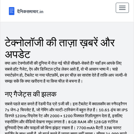
टॉगल
से
संचालि
करना
टेक्नोलॉजी की ताज़ा ख़बरें और
अपडेट
क्या आप टेक्नोलॉजी की दुनिया में रोज़ नई चीज़ें सीखते‑सेकते हैं? यहाँ हम आपके लिए
सबसे हॉट गैजेट, ऐप और डिजिटल ट्रेंड लेकर आते हैं, वो भी आसान भाषा में। चाहे
स्मार्टफ़ोन हो, टैबलेट या नया प्लैटफ़ॉर्म, हम हर चीज़ का सारांश देते हैं ताकि आप जल्दी‑से
समझ सकें कि क्या खरीदना है या किस चीज़ से बचना है।
नए गैजेट्स की झलक
सबसे पहले बात करते हैं रेडमी पैड प्रो 5जी की। इस टैबलेट में क्वालकॉम का स्नैपड्रैगन
7s जेन‑2 चिपसेट है, जो गेमिंग और मल्टी‑टास्किंग में बहुत तेज़ है। 10.61‑इंच का IPS
डिस्प्ले 120Hz रिफ्रेश रेट और 2000 × 1200 पिक्सल रिज़ॉल्यूशन देता है, इसलिए
स्क्रोलिंग और वीडियो देखना स्मूथ लगता है। 8 GB RAM और 128 GB स्टोरेज
बुनियादी ऐप्स और फाइलों को बिना झंझट रखता है। 7700 mAh बैटरी 33W फास्ट
चार्जिंग के साथ आती है, तो चार्ज करने में ज्यादा समय नहीं लगता। कीमत 24,999 रुपये