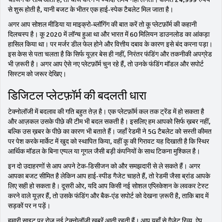
से शुरू होती है, यानी बजट के भीतर एक हाई‑स्पेक टैबलेट मिल जाता है।
अगर आप सोशल मीडिया या माइक्रो‑ब्लॉगिंग की बात करें तो कू प्लेटफ़ॉर्म की कहानी
दिलचस्प है। कू 2020 में लॉन्च हुआ था और भारत में 60 मिलियन डाउनलोड का आंकड़ा
हासिल किया था। पर मर्जर डील फेल होने और वित्तीय दबाव के कारण इसे बंद करना पड़ा।
इस केस से पता चलता है कि सिर्फ यूज़र बेस ही नहीं, निरंतर फंडिंग और तकनीकी अपग्रेड
भी ज़रूरी है। अगर आप ऐसे नए प्लेटफ़ॉर्म चुन रहे हैं, तो उनके फंडिंग मॉडल और सपोर्ट
सिस्टम को जरूर देखिए।
डिजिटल प्लेटफ़ॉर्म की बदलती धारा
टेक्नोलॉजी में बदलाव की गति बहुत तेज़ है। एक प्लेटफ़ॉर्म कल तक ट्रेंड में हो सकता है
और आज़कल उसके पीछे की टीम भी बदल सकती है। इसलिए हम आपको सिर्फ ख़बर नहीं,
बल्कि उस ख़बर के पीछे का कारण भी बताते हैं। जहाँ रेडमी ने 5G टैबलेट को सस्ती कीमत
पर पेश करके मार्केट में खुद को स्थापित किया, वहीं कू की गिरावट यह दिखाती है कि स्थिर
आर्थिक मॉडल के बिना एप्पल या गूगल जैसी बड़ी कंपनियों के साथ टिकना मुश्किल है।
इन दो उदाहरणों से आप अपने टेक‑डिसीजन को और समझदारी से ले सकते हैं। अगर
आपका बजट सीमित है लेकिन आप हाई‑स्पीड गैजेट चाहते हैं, तो रेडमी जैसा ब्रांड आपके
लिए सही हो सकता है। दूसरी ओर, यदि आप किसी नई सोशल एप्लिकेशन के लवकर टेस्ट
करने वाले यूज़र हैं, तो उसके फंडिंग और बैक‑एंड सपोर्ट को देखना ज़रूरी है, ताकि बाद में
सड़कों पर न पड़ें।
हमारी साइट पर रोज़ नई टेक्नोलॉजी ख़बरें आती रहती हैं। आप यहाँ से गैजेट रिव्यू, ऐप