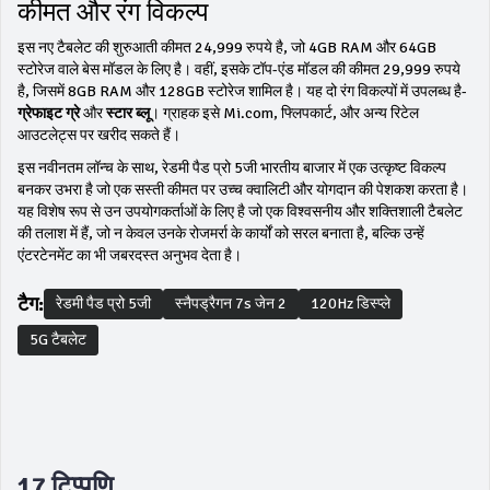
कीमत और रंग विकल्प
इस नए टैबलेट की शुरुआती कीमत 24,999 रुपये है, जो 4GB RAM और 64GB
स्टोरेज वाले बेस मॉडल के लिए है। वहीं, इसके टॉप-एंड मॉडल की कीमत 29,999 रुपये
है, जिसमें 8GB RAM और 128GB स्टोरेज शामिल है। यह दो रंग विकल्पों में उपलब्ध है-
ग्रेफाइट ग्रे
और
स्टार ब्लू
। ग्राहक इसे Mi.com, फ्लिपकार्ट, और अन्य रिटेल
आउटलेट्स पर खरीद सकते हैं।
इस नवीनतम लॉन्च के साथ, रेडमी पैड प्रो 5जी भारतीय बाजार में एक उत्कृष्ट विकल्प
बनकर उभरा है जो एक सस्ती कीमत पर उच्च क्वालिटी और योगदान की पेशकश करता है।
यह विशेष रूप से उन उपयोगकर्ताओं के लिए है जो एक विश्वसनीय और शक्तिशाली टैबलेट
की तलाश में हैं, जो न केवल उनके रोजमर्रा के कार्यों को सरल बनाता है, बल्कि उन्हें
एंटरटेनमेंट का भी जबरदस्त अनुभव देता है।
टैग:
रेडमी पैड प्रो 5जी
स्नैपड्रैगन 7s जेन 2
120Hz डिस्प्ले
5G टैबलेट
17 टिप्पणि