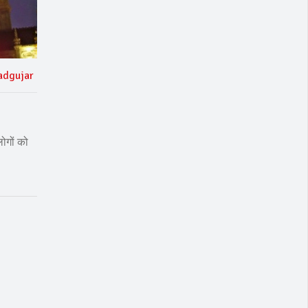
adgujar
लोगों को