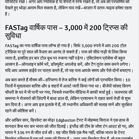
पॉजिटिव रखा। अगर आप निवेशक हैं या शेयरों में रुचि रखते हैं, तो अब की परफॉर्मेंस को
देखते हुए थोड़ा आराम मिल सकता है, लेकिन याद रखें—बाज़ार में उतार-चढ़ाव हमेशा रहता
है।
FASTag वार्षिक पास – 3,000 में 200 ट्रिप्स की
सुविधा
FASTag का नया वार्षिक पास लॉन्च हो गया है। सिर्फ 3,000 रुपये में आप 200 टोल
ट्रैफ़िक या पूरे साल की वैधता का आनंद ले सकते हैं। पास को सीधे गाड़ी से लिंक किया
जाता है, इसलिए हर बार टोल बूथ पर रुकना नहीं पड़ेगा। एक्टिवेशन प्रोसेस भी बहुत
आसान है—ऑनलाइन फ़ॉर्म भरें, डॉक्यूमेंट अपलोड करें, और टैग तुरंत काम करने लगेगा।
यदि आप अक्सर हाईवे पर यात्रा करते हैं, तो यह पास आपके समय और पैसे दोनों बचाएगा।
अब बात करते हैं मौसम की—हरियाणा में तेज बारिश ने कई लोगों को प्रभावित किया। 10
जिलों में मूसलाधार बारिश और 9 शहरों में अलर्ट जारी किया गया था। बीजेपी सांसद किरण
चौधरी के घर में भी पानी भर गया, जिससे स्थानीय मीडिया में काफी चर्चा हुई। जलभराव की
समस्या ने रोजमर्रा की ज़िंदगी में बाधा डाल दी, लेकिन प्रशासन ने राहत कार्य तेज़ी से शुरू
कर दिया है। अगर आप इस इलाके में हैं, तो स्थानीय अधिकारी की सलाह मानें और सुरक्षित
रहने की कोशिश करें।
और आखिर कार, क्रिकेट का मोड़! Edgbaston टेस्ट में मोहम्मद सिराज ने एक हाथ से
शानदार कैच मार कर भारत को जीत दिलाई। इंग्लैंड की टीम के जोश टंग आउट हो गए, और
भारत ने 336 रन से जीत दर्ज की। यह जीत सिर्फ एक मैच नहीं, बल्कि भारत के टेस्ट
क्रिकेट इतिहास में एक नई आशा की किरन है। अगर आप क्रिकेट फैन हैं, तो इस प्रदर्शन