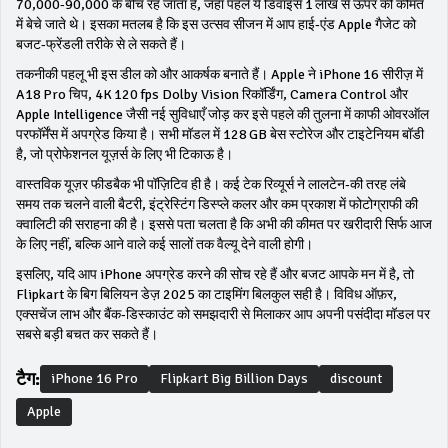
₹70,000‑₹90,000 के बीच रह जाता है, जहाँ पहले ये डिवाइस 1 लाख से ऊपर की कीमत
में बेचे जाते थे। इसका मतलब है कि इस उत्सव सीजन में आप हाई‑एंड Apple गैजेट को
बजट‑फ्रेंडली तरीके से ले सकते हैं।
तकनीकी पहलू भी इस डील को और आकर्षक बनाते हैं। Apple ने iPhone 16 सीरीज़ में
A18 Pro चिप, 4K 120 fps Dolby Vision रिकॉर्डिंग, Camera Control और
Apple Intelligence जैसी नई सुविधाएँ जोड़ कर इसे पहले की तुलना में काफी ओवरऑल
परफॉर्मेंस में अपग्रेड किया है। सभी मॉडल में 128 GB बेस स्टोरेज और टाइटेनियम बॉडी
है, जो प्रोफेशनल यूज़र्स के लिए भी टिकाऊ है।
वास्तविक यूज़र फीडबैक भी पॉज़िटिव ही है। कई टेक रिव्यूर्स ने लालटेन‑की तरह लंबे
समय तक चलने वाली बैटरी, इंट्रेस्टिंग डिस्प्ले कलर और कम प्रकाश में फोटोग्राफी की
क्वालिटी की सराहना की है। इससे पता चलता है कि अभी की कीमत पर खरीदारी सिर्फ आज
के लिए नहीं, बल्कि आने वाले कई सालों तक वैल्यू देने वाली होगी।
इसलिए, यदि आप iPhone अपग्रेड करने की सोच रहे हैं और बजट आपके मन में है, तो
Flipkart के बिग बिलियन डेज़ 2025 का टाइमिंग बिलकुल सही है। विविध ऑफ़र,
एक्सचेंज लाभ और बैंक‑डिस्काउंट को समझदारी से मिलाकर आप अपनी पसंदीदा मॉडल पर
सबसे बड़ी बचत कर सकते हैं।
टैग:
iPhone 16 Pro
Flipkart Big Billion Days
discount
Apple