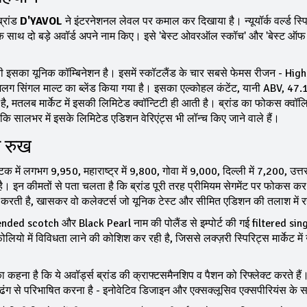
्रांड
D'YAVOL
ने इंटरनेशनल लेवल पर कमाल कर दिखाया है। न्यूयॉर्क वर्ल्ड स्प
एक साथ दो बड़े अवॉर्ड अपने नाम किए। इसे 'बेस्ट ओवरऑल स्कॉच' और 'बेस्ट ऑफ
इसका यूनिक कॉम्बिनेशन है। इसमें स्कॉटलैंड के चार सबसे फेमस रीजन - Hig
िंगल माल्ट का ब्लेंड किया गया है। इसका एल्कोहल कंटेंट, यानी ABV, 47.
है, मतलब मार्केट में इसकी लिमिटेड क्वॉन्टिटी ही आती है। ब्रांड का फोकस क्वॉ
 सालभर में इसके लिमिटेड एडिशन वेरिएंट्स भी लॉन्च किए जाने वाले हैं।
ा रुख
ें लगभग ₹9,950, महाराष्ट्र में ₹9,800, गोवा में ₹9,000, दिल्ली में ₹7,200, उत्तर 
0 है। इन कीमतों से पता चलता है कि ब्रांड पूरी तरह प्रीमियम सेगमेंट पर फोकस कर
करती है, खासकर वो कलेक्टर्स जो यूनिक टेस्ट और सीमित एडिशन की तलाश में रह
blended scotch और Black Pearl नाम की पोलैंड से इम्पोर्ट की गई filtered sin
यो में विविधता लाने की कोशिश कर रही है, जिससे लक्ज़री स्पिरिट्स मार्केट मे
 है कि ये अवॉर्ड्स ब्रांड की क्राफ्टसमैनशिप व पैशन को रिफ्लेक्ट करते हैं।
ंग से परिभाषित करना है - इनोवेटिव डिजाइन और एक्सक्लूसिव एक्सपीरियंस के