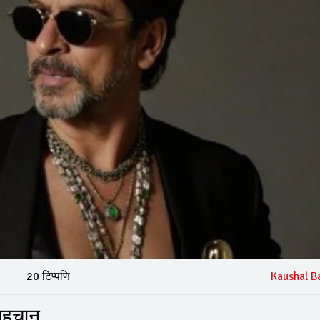
20 टिप्पणि
Kaushal B
 पहचान