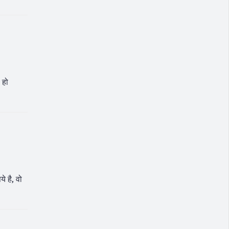
 हो
 है, वो