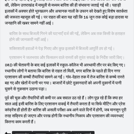
की, लेकिन उत्तराखंड में मामूली से मध्यम बारिश की ही संभावना जताई गई थी। पहाड़ी
इलाकों में अक्सर होते भूस्खलन और अचानक नालों के उफान को देखते हुए विशेष सतर्कता
की जरूरत महसूस की गई। पर राहत की बात यह रही कि 16 जून तक कोई बड़ा हादसा या
जनहानि की खबर सामने नहीं आई।
बारिश के साथ बिजली गिरने की घटनाएँ दर्ज की गईं, लेकिन अब तक किसी के हताहत
होने की जानकारी नहीं आई।
शक्तिशाली हवाओं ने पेड़ गिराए और कुछ इलाकों में बिजली आपूर्ति ठप हो गई।
प्रशासन ने जलभराव और फिसलन वाले रास्तों की तुरंत सफाई के निर्देश जारी किए।
IMD की चेतावनी के बाद कई इलाकों में स्कूल-कॉलेज भी अस्थायी तौर पर बंद किए गए।
स्थानीय लोगों ने बताया कि बारिश से राहत तो मिली, मगर बारिश के पहले ही दिन नगर
प्रशासन की कच्ची तैयारियां सामने आ गईं। गांव-देहात तक में तेज बारिश से कच्चे रास्ते
बह गए और खेतों में पानी भर गया। बाजारों में छोटे दुकानदारों को अपनी दुकानों में पानी
घुसने से नुकसान उठाना पड़ा।
पूर्व की चूक और तैयारियों की कमी पर अब सवाल उठ रहे हैं। लोग पूछ रहे हैं कि क्या हर
साल आई इसी बारिश के लिए प्रशासन वाकई में तैयारी करता है या सिर्फ मीटिंग और प्रेस
कांफ्रेंस ही होती है? बारिश की असली परीक्षा अब आने वाले दिनों में होगी, जब मानसून पूरी
तरह सक्रिय हो जाएगा और परख होगी कि स्थानीय निकाय और प्रशासन की व्यवस्थाएं
कितना काम करती हैं।