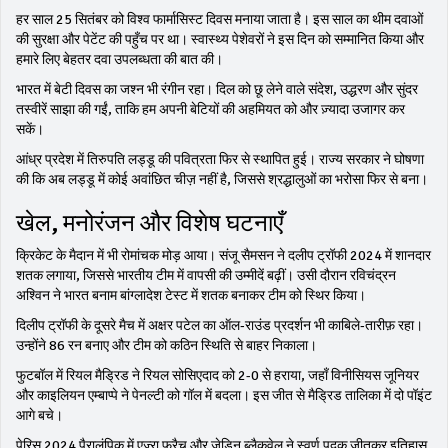
हर साल 25 सितंबर को विश्व फार्मासिस्ट दिवस मनाया जाता है। इस साल का थीम दवाओं
की सुरक्षा और पेटेंट की पहुँच पर था। स्वास्थ्य पेशेवरों ने इस दिन को सम्मानित किया और
हमारे लिए बेहतर दवा उपलब्धता की बात की।
भारत में बेटी दिवस का जश्न भी रंगीन रहा। दिल को छू लेने वाले संदेश, उद्धरण और सुंदर
तस्वीरें साझा की गईं, ताकि हम अपनी बेटियों की अहमियत को और ज़्यादा उजागर कर
सकें।
आंध्र प्रदेश में तिरुपति लड्डू की पवित्रता फिर से स्थापित हुई। राज्य सरकार ने घोषणा
की कि अब लड्डू में कोई अवांछित चीज़ नहीं है, जिससे श्रद्धालुओं का भरोसा फिर से बना।
खेल, मनोरंजन और विशेष घटनाएँ
क्रिकेट के मैदान में भी रोमांचक मोड़ आया। संजू सैमसन ने दलीप ट्रॉफी 2024 में शानदार
शतक लगाया, जिससे भारतीय टीम में वापसी की उम्मीदें बढ़ीं। उसी दौरान रविचंद्रन
अश्विन ने भारत बनाम बांग्लादेश टेस्ट में शतक बनाकर टीम को स्थिर किया।
दिलीप ट्रॉफी के दूसरे मैच में अक्षर पटेल का ऑल‑राउंड प्रदर्शन भी काबिले‑तारीफ़ रहा।
उन्होंने 86 रन बनाए और टीम को कठिन स्थिति से बाहर निकाला।
फुटबॉल में रियल मैड्रिड ने रियल सोसिएदाद को 2-0 से हराया, जहाँ विनीसियस जूनियर
और काइलियन एम्बाप्पे ने पेनल्टी को गॉल में बदला। इस जीत से मैड्रिड तालिका में दो पॉइंट
आगे बचे।
पेरिस 2024 पैरालंपिक में एज़्रा फ्रैच और जेडिन ब्लैकवेल ने स्वर्ण पदक जीतकर इतिहास