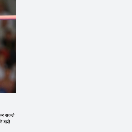
 कर सकते
े वाले