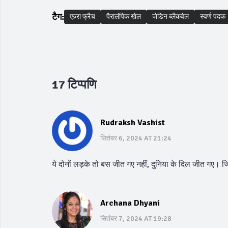
टैग:
एज़्रा फ्रैच
पैरालंपिक खेल
जेडिन ब्लैकवेल
स्वर्ण पदक
17 टिप्पणि
Rudraksh Vashist
सितंबर 6, 2024 AT 21:24
ये दोनों लड़के तो बस जीत गए नहीं, दुनिया के दिल जीत गए। जि
Archana Dhyani
सितंबर 7, 2024 AT 19:28