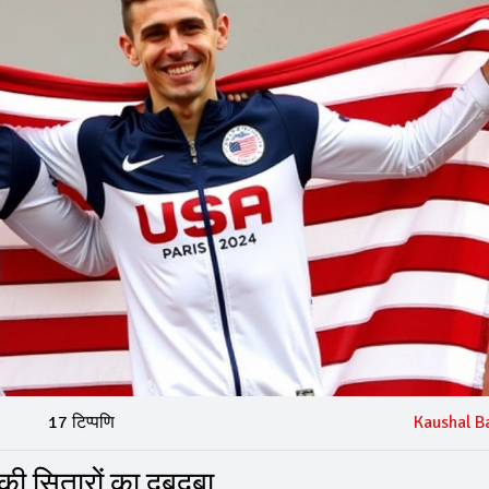
17 टिप्पणि
Kaushal B
िकी सितारों का दबदबा