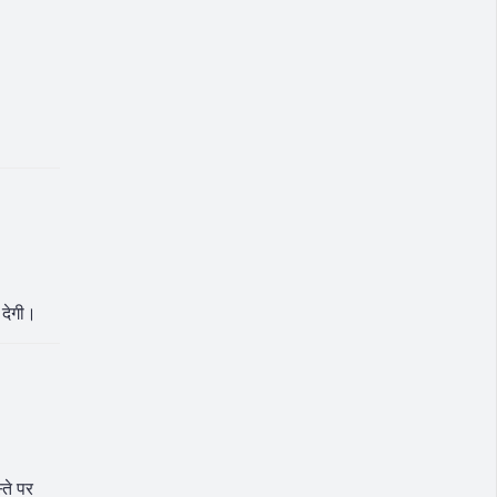
 देगी।
ते पर