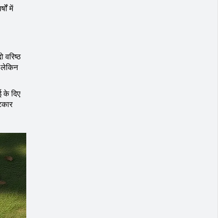
ं में
ो वरिष्ठ
, लेकिन
 के दिए
फटकार