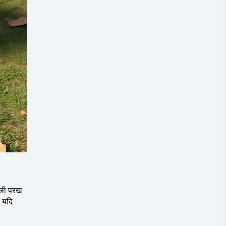
सली परख
, यदि