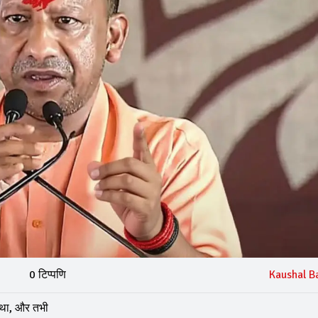
0 टिप्पणि
Kaushal B
ा था, और तभी