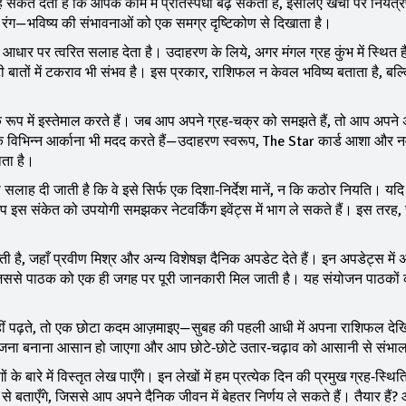
 संकेत देता है कि आपके काम में प्रतिस्पर्धा बढ़ सकती है, इसलिए खर्चों पर नियंत
 रंग—भविष्य की संभावनाओं को एक समग्र दृष्टिकोण से दिखाता है।
र पर त्वरित सलाह देता है। उदाहरण के लिये, अगर मंगल ग्रह कुंभ में स्थित है
टी बातों में टकराव भी संभव है। इस प्रकार, राशिफल न केवल भविष्य बताता है, ब
ूप में इस्तेमाल करते हैं। जब आप अपने ग्रह‑चक्र को समझते हैं, तो आप अपने 
ो के विभिन्न आर्काना भी मदद करते हैं—उदाहरण स्वरूप, The Star कार्ड आशा और
ाता है।
ो सलाह दी जाती है कि वे इसे सिर्फ एक दिशा‑निर्देश मानें, न कि कठोर नियति। य
प इस संकेत को उपयोगी समझकर नेटवर्किंग इवेंट्स में भाग ले सकते हैं। इस तरह
 जहाँ प्रवीण मिश्र और अन्य विशेषज्ञ दैनिक अपडेट देते हैं। इन अपडेट्स में अ
 जिससे पाठक को एक ही जगह पर पूरी जानकारी मिल जाती है। यह संयोजन पाठको
ं पढ़ते, तो एक छोटा कदम आज़माइए—सुबह की पहली आधी में अपना राशिफल दे
 योजना बनाना आसान हो जाएगा और आप छोटे‑छोटे उतार‑चढ़ाव को आसानी से संभाल 
के बारे में विस्तृत लेख पाएँगे। इन लेखों में हम प्रत्येक दिन की प्रमुख ग्रह‑स्थित
से बताएँगे, जिससे आप अपने दैनिक जीवन में बेहतर निर्णय ले सकते हैं। तैयार हैं? 