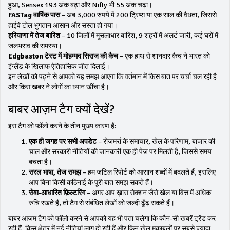
हुआ, Sensex 193 अंक बढ़ा और Nifty भी 55 अंक चढ़ा।
FASTag वार्षिक पास
– अब 3,000 रुपये में 200 ट्रिप्स या एक साल की वैधता, जिससे
हाईवे टोल भुगतान आसान और सस्ता हो गया।
हरियाणा में तेज बारिश
– 10 जिलों में मूसलाधार बारिश, 9 शहरों में अलर्ट जारी, कई घरों में
जलभराव की समस्या।
Edgbaston टेस्ट में मोहम्मद सिराज की कैच
– एक हाथ से शानदार कैच ने भारत को
इंग्लैंड के खिलाफ ऐतिहासिक जीत दिलाई।
इन लेखों को पढ़ने से आपको यह समझ आएगा कि वर्तमान में किस बात पर चर्चा चल रही है
और किस खबर ने लोगों का ध्यान खींचा है।
बाबर आज़म टैग क्यों देखें?
इस टैग को फॉलो करने के तीन मुख्य कारण हैं:
एक ही जगह पर सभी अपडेट
– रोज़मर्रा के समाचार, खेल के परिणाम, बाजार की
चाल और सरकारी नीतियों की जानकारी एक ही पेज पर मिलती है, जिससे समय
बचता है।
सरल भाषा, तेज समझ
– हम जटिल रिपोर्ट को आसान शब्दों में बदलते हैं, इसलिए
आप बिना किसी कठिनाई के पूरी बात समझ सकते हैं।
सेवा‑आधारित फ़िल्टरिंग
– अगर आप ख़ास सेक्शन जैसे खेल या वित्त में अधिक
रुचि रखते हैं, तो टैग से संबंधित लेखों को जल्दी ढूँढ़ सकते हैं।
बाबर आज़म टैग को फॉलो करने से आपको यह भी पता चलेगा कि कौन‑सी खबरें ट्रेंड कर
रही हैं, किस क्षेत्र में नई नीतियां लागू हो रही हैं और किन खेल मुकाबलों पर सबसे ज्यादा