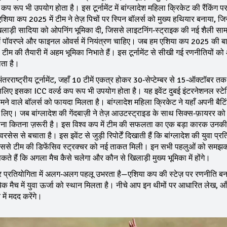
ा कप
रूप भी उपयोग होता है
। इस टूर्नामेंट में बांग्लादेश महिला क्रिकेट की रैंकिंग 
ै। एशिया कप 2025 में टीम ने तेज़ पिचों पर स्पिन बॉलर्स को मुख्य हथियार बनाया, ज
ाड़ी सादिया को ओपनिंग भूमिका दी, जिससे लाइटनिंग‑स्ट्राइक की नई शैली स
म में पॉवरप्ले और फाइनल ओवर्स में नियंत्रण चाहिए। जब हम एशिया कप 2025 की ब
 टीम की तैयारी में अहम भूमिका निभाते हैं। इस टूर्नामेंट से सीखी गई रणनीतियों को
ाता है।
 अंतरराष्ट्रीय टूर्नामेंट, जहाँ 10 टीमें एकत्र होकर 30‑सेप्टेम्बर से 15‑ऑक्टॉबर त
 इसलिए इसका
ICC वर्ल्ड कप
रूप भी उपयोग होता है
। यह इवेंट दुबई इंटरनेशनल स्टेड
ने वाले बॉलर्स को फायदा मिलता है। बांग्लादेश महिला क्रिकेट ने यहाँ अपनी बैटिं
े लिए। जब बांग्लादेश की गेंदबाज़ी ने तेज़ आउटस्ट्राइड के साथ सिक्स‑फ़ायरर क
लन होना कितना ज़रूरी है। इस विश्व कप में टीम की सफलता का एक बड़ा कारक उनक
सेस से बचाता है। इस इवेंट से जुड़ी रिपोर्टें दिखाती हैं कि बांग्लादेश की युवा प्रत
िया, जिससे टीम की डिफेंसिव स्ट्रक्चर को नई ताकत मिली। इन सभी पहलुओं को समझ
ते हैं कि अगला मैच कैसे चलेगा और कौन से खिलाड़ी मुख्य भूमिका में होंगे।
 हर प्रतियोगिता में अलग‑अलग पहलू उभरता है—एशिया कप की स्टेज़ पर रणनीति बनत
क मैच में युवा ऊर्जा को स्थान मिलता है। नीचे आप इन थीमों पर आधारित लेख, आ
में मदद करेंगे।