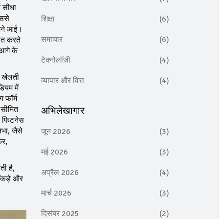
पर सीधा
िससे
शिक्षा
(6)
ामने आई।
समाचार
(6)
ात करते
 आगे के
टेक्नोलॉजी
(4)
क खेलती
व्यापार और वित्त
(4)
ियम में
ग फॉर्म
ो सीमित
अभिलेखागार
ी फिटनेस
िभा, जैसे
जून 2026
(3)
कर,
मई 2026
(3)
ी है,
अप्रैल 2026
(4)
ँकड़े और
मार्च 2026
(3)
दिसंबर 2025
(2)