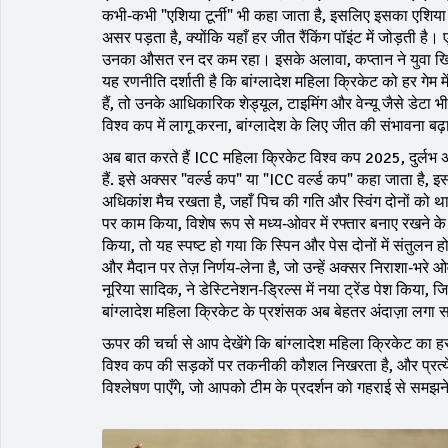
कभी‑कभी "एशिया टूर्नी" भी कहा जाता है, इसलिए इसका
एशिय
असर पड़ता है, क्योंकि यहाँ हर जीत रैंकिंग पॉइंट में जोड़ती ह
उनका औसत रन दर कम रहा। इसके अलावा, कप्तान ने युवा खिल
यह रणनीति दर्शाती है कि बांग्लादेश महिला क्रिकेट को हर गे
हैं, तो उनके आधिकारिक शेड्यूल, टाइमिंग और वेन्यू जैसे डेटा भी
विश्व कप में लागू करना, बांग्लादेश के लिए जीत की संभावना बढ़
अब बात करते हैं
ICC महिला क्रिकेट विश्व कप 2025
,
दुर्लभ
हैं
. इसे अक्सर "वर्ल्ड कप" या "ICC वर्ल्ड कप" कहा जाता है,
अधिकांश मैच रखता है, जहाँ पिच की गति और स्विंग दोनों को थाम
पर काम किया, विशेष रूप से मध्य‑ओवर में रफ्तार बनाए रखने क
किया, तो यह स्पष्ट हो गया कि स्पिन और पेस दोनों में संतु
और मैदान पर तेज़ निर्णय‑लेना है, जो उन्हें अक्सर निराशा‑भरे ओवर
नूरिया सादिक, ने डेस्टिनेशन‑ड्रिल्स में नया ट्रेंड पेश क
बांग्लादेश महिला क्रिकेट के प्रशंसक अब बेहतर अंदाज़ा लगा सक
ऊपर की चर्चा से आप देखेंगे कि बांग्लादेश महिला क्रिकेट का
विश्व कप की सड़कों पर तकनीकी कौशल निखरता है, और प्रत्ये
विश्लेषण पाएँगे, जो आपको टीम के प्रदर्शन को गहराई से समझने 