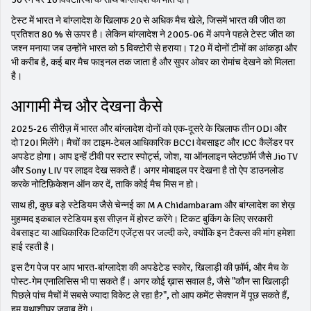
टेस्ट में भारत ने बांग्लादेश के खिलाफ 20 से अधिक मैच खेले, जिसमें भारत की जीत का
प्रतिशत 80 % से ऊपर है। लेकिन बांग्लादेश ने 2005‑06 में अपने पहले टेस्ट जीत का
जश्न मनाया जब उन्होंने भारत को 5 विक्टोरी से हराया। T20 में दोनों टीमों का आंकड़ा और
भी करीब है, कई बार मैच फाइनल तक जाता है और सुपर ओवर का रोमांच देखने को मिलता
है।
आगामी मैच और देखना कैसे
2025‑26 सीरीज़ में भारत और बांग्लादेश दोनों को एक-दूसरे के खिलाफ तीन ODI और
दो T20I मिलेंगे। मैचों का टाइम‑टेबल आधिकारिक BCCI वेबसाइट और ICC कैलेंडर पर
अपडेट होगा। आप इन्हें टीवी पर स्टार स्पोर्ट्स, जोश, या ऑनलाइन प्लेटफ़ॉर्म जैसे Jio TV
और Sony LIV पर लाइव देख सकते हैं। अगर मोबाइल पर देखना है तो ऐप डाउनलोड
करके नोटिफ़िकेशन ऑन कर दें, ताकि कोई मैच मिस न हो।
साथ ही, कुछ बड़े स्टेडियम जैसे चेन्नई का M A Chidambaram और बांग्लादेश का शेख़
मुहम्मद इकबाल स्टेडियम इस सीज़न में होस्ट करेंगे। टिकट बुकिंग के लिए सरकारी
वेबसाइट या आधिकारिक टिकटिंग एजेंट्स पर जल्दी करे, क्योंकि इन टैक्ल्स की मांग हमेशा
हाई रहती है।
इस टैग पेज पर आप भारत‑बांग्लादेश की अपडेटेड स्कोर, खिलाड़ी की फ़ॉर्म, और मैच के
पोस्ट‑गेम एनालिसिस भी पा सकते हैं। अगर कोई ख़ास सवाल है, जैसे "कौन सा खिलाड़ी
पिछले पांच मैचों में सबसे ज्यादा विकेट ले रहा है?", तो आप कमेंट सेक्शन में पूछ सकते हैं,
हम यथाशीघ्र जवाब देंगे।