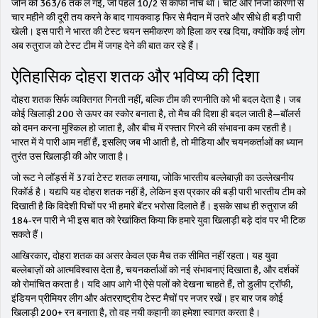
जोन को 363/6 तक ले गई, जो पहले 10/2 से काफी नीचे था। चोट और निजी कारणों से
चार महीने की दूरी तय करने के बाद गायकवाड़ फिर से मैदान में उतरे और सीधे ही बड़ी पारी
खेली। इस पारी ने भारत की टेस्ट चयन समीकरण को हिला कर रख दिया, क्योंकि कई लोग
अब रुतुराज को टेस्ट टीम में जगह देने की बात कर रहे हैं।
ऐतिहासिक दोहरा शतक और भविष्य की दिशा
दोहरा शतक सिर्फ व्यक्तिगत गिनती नहीं, बल्कि टीम की रणनीति को भी बदल देता है। जब
कोई खिलाड़ी 200 से ऊपर का स्कोर बनाता है, तो मैच की दिशा ही बदल जाती है—बॉलर्स
को दमन करना मुश्किल हो जाता है, और बीच में रफ्तार गिरने की संभावना कम रहती है।
भारत में ये पारी आम नहीं हैं, इसलिए जब भी आती है, तो मीडिया और चयनकर्ताओं का ध्यान
तुरंत उस खिलाड़ी की ओर जाता है।
जो रूट ने लॉर्ड्स में 37वां टेस्ट शतक लगाया, जोकि भारतीय बल्लेबाज़ी का उल्लेखनीय
रिकॉर्ड है। यद्यपि यह दोहरा शतक नहीं है, लेकिन इस प्रकार की बड़ी पारी भारतीय टीम को
दिखाती है कि विदेशी पिचों पर भी हमारे बॅटर भरोसा दिलाते हैं। इसके साथ ही रुतुराज की
184‑रन पारी ने भी इस बात को रेखांकित किया कि हमारे युवा खिलाड़ी बड़े दांव पर भी टिक
सकते हैं।
आखिरकार, दोहरा शतक का असर केवल एक मैच तक सीमित नहीं रहता। यह युवा
बल्लेबाज़ों को आत्मविश्वास देता है, चयनकर्ताओं को नई संभावनाएं दिखाता है, और दर्शकों
को रोमांचित करता है। यदि आप आगे भी ऐसे पलों को देखना चाहते हैं, तो डुलीप ट्रॉफी,
इंडियन प्रीमियर लीग और अंतरराष्ट्रीय टेस्ट मैचों पर नजर रखें। हर बार जब कोई
खिलाड़ी 200+ रन बनाता है, तो वह नयी कहानी का हमेशा स्वागत करता है।