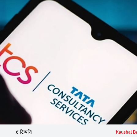
6 टिप्पणि
Kaushal B