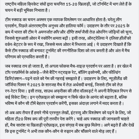
राष्ट्रीय महिला क्रिकेट संघों द्वारा चयनित 15‑20 खिलाड़ी, जो टॉर्नामेंट में भाग लेते हैं
के
चयन में बड़ी भूमिका निभाता है।
टीम स्क्वाड का चयन अक्सर एक व्यापक विश्लेषण पर आधारित होता है: घरेलू लीग
प्रदर्शन, पिछले अंतरराष्ट्रीय अनुभव और हालिया फॉर्म। उदाहरण के तौर पर 2025 के
कप में भारत की टीम ने
अमनजोत कौर
और
दीप्ति शर्मा
जैसी तेज़ ओपनिंग जोड़ियों को चुना,
जिससे शुरुआती ओवर में स्कोरिंग क्षमता बढ़ी। इसी तरह, ऑस्ट्रेलिया ने
एलिसा हीली
को
वर्कर‑बेट्टर के रूप में रखा, जिससे मध्य ओवर में स्थिरता आई। ये उदाहरण दिखाते हैं कि
कैसे
टीम स्क्वाड
की बनावट टूर्नामेंट की रणनीतिक दिशा को तय करती है और अंत में मैच
परिणाम को प्रभावित करती है।
जब स्क्वाड तय हो जाता है, तो अगला फोकस मैच‑वाइज़ प्रदर्शन पर आता है। हर खेल में
टॉप परफ़ॉर्मर्स के आंकड़े—जैसे बैटिंग स्ट्राइक रेट, बॉलिंग इकोनमी, और फील्डिंग
डिस्टिंक्शन—पढ़ने वाले को गेम की गहराई समझाते हैं। उदाहरण के लिए, न्यूज़ीलैंड की
जॉर्जिया प्लिमर ने 2025 के शारजह मैच में तेज़ अर्धसदी बनाई, जिससे टीम को तेज़
रन‑रेटर दिया। इसी तरह, साउथ अफ्रीका की लौरा वॉलवर्ड्ट ने अपनी वैरिएबल स्पिन से
कई विकेट लिए। इन प्रोफ़ाइल को समझना न सिर्फ खेल के आनंद को बढ़ाता है, बल्कि
भविष्य में कौन सी टीमें बेहतर प्रदर्शन करेंगी, इसका अंदाज़ा लगाने में मदद करता है।
तो अब आप तैयार हैं हमारे नीचे प्रस्तुत लेखों, इंटरव्यू और विश्लेषण को पढ़ने के लिए, जो
महिला टी20 विश्व कप की पूरी तस्वीर पेश करेंगे। चाहे आप स्क्वाड की जानकारी चाहते
हों, मैच सारांश या खिलाड़ी प्रोफ़ाइल, इस संग्रह में सब कुछ मिलेगा। आगे बढ़ते हैं और देखें
कि इस टूर्नामेंट ने अभी तक कौन‑कौन से रुझान और चौंकाने वाले मोड़ लाए हैं।