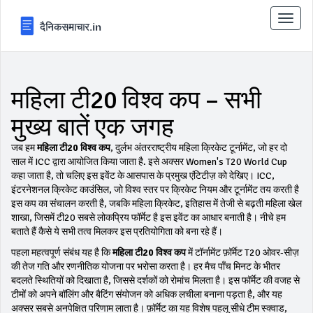
टॉगल
से
संचालि
करना
महिला टी20 विश्व कप – सभी
मुख्य बातें एक जगह
जब हम
महिला टी20 विश्व कप
,
दुर्लभ अंतरराष्ट्रीय महिला क्रिकेट टूर्नामेंट, जो हर दो
साल में ICC द्वारा आयोजित किया जाता है
. इसे अक्सर
Women's T20 World Cup
कहा जाता है, तो चलिए इस इवेंट के आसपास के प्रमुख एंटिटीज़ को देखिए।
ICC
,
इंटरनेशनल क्रिकेट काउंसिल, जो विश्व स्तर पर क्रिकेट नियम और टूर्नामेंट तय करती है
इस कप का संचालन करती है, जबकि
महिला क्रिकेट
,
इतिहास में तेजी से बढ़ती महिला खेल
शाखा, जिसमें टी20 सबसे लोकप्रिय फॉर्मेट है
इस इवेंट का आधार बनाती है। नीचे हम
बताते हैं कैसे ये सभी तत्व मिलकर इस प्रतियोगिता को बना रहे हैं।
पहला महत्वपूर्ण संबंध यह है कि
महिला टी20 विश्व कप
में टॉर्नामेंट फ़ॉर्मेट T20 ओवर‑सीज़
की तेज गति और रणनीतिक योजना पर भरोसा करता है। हर मैच पाँच मिनट के भीतर
बदलते स्थितियों को दिखाता है, जिससे दर्शकों को रोमांच मिलता है। इस फॉर्मेट की वजह से
टीमों को अपने बॉलिंग और बैटिंग संयोजन को अधिक लचीला बनाना पड़ता है, और यह
अक्सर सबसे अनपेक्षित परिणाम लाता है। फ़ॉर्मेट का यह विशेष पहलू सीधे
टीम स्क्वाड
,