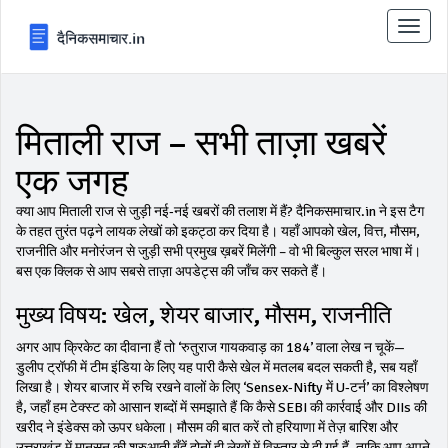
टॉगल
से
संचालि
करना
मिताली राज – सभी ताज़ा खबरें
एक जगह
क्या आप मिताली राज से जुड़ी नई‑नई खबरों की तलाश में हैं? दैनिकसमाचार.in ने इस टैग
के तहत तुरंत पढ़ने लायक लेखों को इकट्ठा कर दिया है। यहाँ आपको खेल, वित्त, मौसम,
राजनीति और मनोरंजन से जुड़ी सभी प्रमुख ख़बरें मिलेंगी – वो भी बिल्कुल सरल भाषा में।
बस एक क्लिक से आप सबसे ताज़ा अपडेट्स की जाँच कर सकते हैं।
मुख्य विषय: खेल, शेयर बाजार, मौसम, राजनीति
अगर आप क्रिकेट का दीवाना हैं तो ‘रुतुराज गायकवाड़ का 184’ वाला लेख न चूकें—
डुलीप ट्रॉफी में टीम इंडिया के लिए यह पारी कैसे खेल में मतलब बदल सकती है, सब यहाँ
लिखा है। शेयर बाजार में रुचि रखने वालों के लिए ‘Sensex‑Nifty में U‑टर्न’ का विश्लेषण
है, जहाँ हम टेक्स्ट को आसान शब्दों में समझाते हैं कि कैसे SEBI की कार्रवाई और DIIs की
खरीद ने इंडेक्स को ऊपर धकेला। मौसम की बात करें तो हरियाणा में तेज़ बारिश और
उत्तराखंड में मानसून की शुरुआती बूँदें दोनों ही लेखों में विस्तार से दी गई हैं, ताकि आप अपने