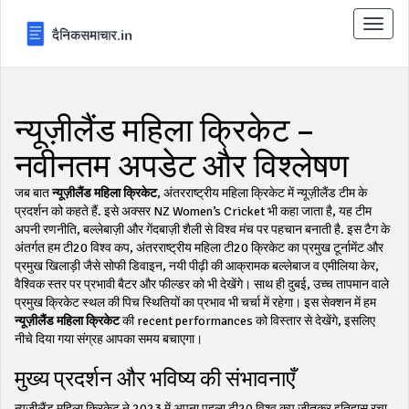
टॉगल
से
संचालि
करना
न्यूज़ीलैंड महिला क्रिकेट –
नवीनतम अपडेट और विश्लेषण
जब बात
न्यूज़ीलैंड महिला क्रिकेट
,
अंतरराष्ट्रीय महिला क्रिकेट में न्यूज़ीलैंड टीम के
प्रदर्शन को कहते हैं
. इसे अक्सर
NZ Women’s Cricket
भी कहा जाता है, यह टीम
अपनी रणनीति, बल्लेबाज़ी और गेंदबाज़ी शैली से विश्व मंच पर पहचान बनाती है.
इस टैग के
अंतर्गत हम
टी20 विश्व कप
,
अंतरराष्ट्रीय महिला टी20 क्रिकेट का प्रमुख टूर्नामेंट
और
प्रमुख खिलाड़ी जैसे
सोफी डिवाइन
,
नयी पीढ़ी की आक्रामक बल्लेबाज
व
एमीलिया केर
,
वैश्विक स्तर पर प्रभावी बैटर और फील्डर
को भी देखेंगे। साथ ही
दुबई
,
उच्च तापमान वाले
प्रमुख क्रिकेट स्थल
की पिच स्थितियों का प्रभाव भी चर्चा में रहेगा। इस सेक्शन में हम
न्यूज़ीलैंड महिला क्रिकेट
की recent performances को विस्तार से देखेंगे, इसलिए
नीचे दिया गया संग्रह आपका समय बचाएगा।
मुख्य प्रदर्शन और भविष्य की संभावनाएँ
न्यूज़ीलैंड महिला क्रिकेट ने 2023 में अपना पहला टी20 विश्व कप जीतकर इतिहास रचा