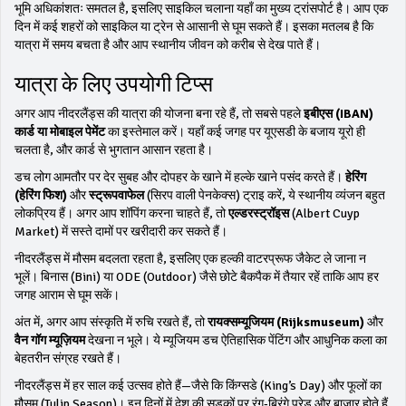
भूमि अधिकांशतः समतल है, इसलिए साइकिल चलाना यहाँ का मुख्य ट्रांसपोर्ट है। आप एक
दिन में कई शहरों को साइकिल या ट्रेन से आसानी से घूम सकते हैं। इसका मतलब है कि
यात्रा में समय बचता है और आप स्थानीय जीवन को करीब से देख पाते हैं।
यात्रा के लिए उपयोगी टिप्स
अगर आप नीदरलैंड्स की यात्रा की योजना बना रहे हैं, तो सबसे पहले
इबीएस (IBAN)
कार्ड या मोबाइल पेमेंट
का इस्तेमाल करें। यहाँ कई जगह पर यूएसडी के बजाय यूरो ही
चलता है, और कार्ड से भुगतान आसान रहता है।
डच लोग आमतौर पर देर सुबह और दोपहर के खाने में हल्के खाने पसंद करते हैं।
हेरिंग
(हेरिंग फिश)
और
स्ट्रूपवाफेल
(सिरप वाली पेनकेक्स) ट्राइ करें, ये स्थानीय व्यंजन बहुत
लोकप्रिय हैं। अगर आप शॉपिंग करना चाहते हैं, तो
एल्डरस्ट्रॉइस
(Albert Cuyp
Market) में सस्ते दामों पर खरीदारी कर सकते हैं।
नीदरलैंड्स में मौसम बदलता रहता है, इसलिए एक हल्की वाटरप्रूफ जैकेट ले जाना न
भूलें। बिनास (Bini) या ODE (Outdoor) जैसे छोटे बैकपैक में तैयार रहें ताकि आप हर
जगह आराम से घूम सकें।
अंत में, अगर आप संस्कृति में रुचि रखते हैं, तो
रायक्सम्यूजियम (Rijksmuseum)
और
वैन गॉग म्यूज़ियम
देखना न भूले। ये म्यूजियम डच ऐतिहासिक पेंटिंग और आधुनिक कला का
बेहतरीन संग्रह रखते हैं।
नीदरलैंड्स में हर साल कई उत्सव होते हैं—जैसे कि किंग्सडे (King’s Day) और फूलों का
मौसम (Tulip Season)। इन दिनों में देश की सड़कों पर रंग‐बिरंगे परेड और बाजार होते हैं,