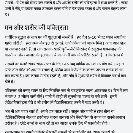
से बचें—ये पेट को बीमार कर सकते हैं और आपके शरीर की पवित्रता में बाधा बनते हैं। सादा
पानी में नींबू या काला नमक डालकर हल्का पीने से पेट साफ़ रहता है और पाचन बेहतर होता
है।
मन और शरीर की पवित्रता
शारीरिक शुद्धता के साथ मन की शुद्धता भी जरूरी है। हर दिन 5‑10 मिनट ध्यान लगाएँ या
गहरी सांसें लें। इस समय मोबाइल से दूर रहें, ताकि दिमाग़ को आराम मिले। अगर आप खेल
या समाचार पढ़ते हैं, तो सकारात्मक खबरें चुनें—जैसे क्रिकेट में रुतुराज गायकवाड़ की
वापसी या शेयर बाजार की हलचल। ये जानकारी आपको प्रेरित रखती है, न कि तनाव में।
सड़कों पर चलते समय साफ़ सफ़र के लिए FASTag वार्षिक पास का उपयोग करें। यह न
सिर्फ़ टोल पेमेंट को आसान बनाता है, बल्कि जाम में फँसने के कारण उत्पन्न तनाव को भी
कम करता है। कम तनाव से नींद बढ़ती है, और नींद में सुधार से शरीर में विषाक्त पदार्थ कम
होते हैं।
पवित्रता को बनाए रखने के लिए नियमित रूप से हाइड्रेटेड रहना आवश्यक है। दिन में कम
से कम 2‑3 लीटर पानी पीएँ। पानी में थोड़ी सी तुलसी या पालक के पत्ते डालें—इनमें
एंटीऑक्सिडेंट्स होते हैं जो शरीर को डिटॉक्सिफ़ाइ करने में मदद करते हैं।
जब भी आप बाहर जाते हैं, अपने हाथ साफ़ रखें। साबुन और पानी से हाथ धोना या
एंटीबैक्टीरियल जेल का इस्तेमाल करना वायरस और बैक्टीरिया से बचाव का सबसे आसान
तरीका है। छोटे बच्चों के साथ रहें तो यह आदत उनके लिए भी फायदेमंद होगी।
समय‑समय पर अपने क्लोज़ेट में पुरानी कपड़ों को हटाएँ और नई, साफ़ वस्त्रों को