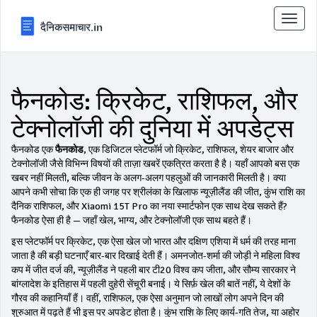
टॉगल
से
संचालि
करना
फैनकोड: क्रिकेट, राशिफल, और
टेक्नोलॉजी की दुनिया में अपडेट्स
फैनकोड एक
फैनकोड
,
एक डिजिटल प्लेटफॉर्म जो क्रिकेट, राशिफल, शेयर बाजार और
टेक्नोलॉजी जैसे विभिन्न विषयों की ताज़ा खबरें एकत्रित करता है
है। यहाँ आपको बस एक
खबर नहीं मिलती, बल्कि जीवन के अलग-अलग पहलुओं की जानकारी मिलती है। क्या
आपने कभी सोचा कि एक ही जगह पर श्रीलंका के खिलाफ न्यूज़ीलैंड की जीत, कुंभ राशि का
दैनिक राशिफल, और Xiaomi 15T Pro का नया स्मार्टफोन एक साथ देख सकते हैं?
फैनकोड ऐसा ही है — जहाँ खेल, भाग्य, और टेक्नोलॉजी एक साथ बहते हैं।
इस प्लेटफॉर्म पर
क्रिकेट
,
एक ऐसा खेल जो भारत और दक्षिण एशिया में धर्म की तरह माना
जाता है
की बड़ी घटनाएँ बार-बार दिखाई देती हैं। अमनजोत-शर्मा की जोड़ी ने महिला विश्व
कप में जीत दर्ज की, न्यूज़ीलैंड ने पहली बार टी20 विश्व कप जीता, और सौम्य सारकार ने
बांग्लादेश के इतिहास में पहली दुहेरी सेंचूरी बनाई। ये सिर्फ़ खेल की बातें नहीं, ये देशों के
गौरव की कहानियाँ हैं। वहीं,
राशिफल
,
एक ऐसा अनुमान जो लाखों लोग अपने दिन की
शुरुआत में पढ़ते हैं
भी इस पर अपडेट होता है। कुंभ राशि के लिए कार्य-गति तेज, या अहोर