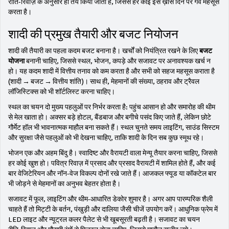
रीति‑रिवाज़ के अनुसार ही तय किया जाता है, जिससे हर कोई इस ख़ास दिन पर गर्व महसूस
करता है।
शादी की प्रमुख तैयारी और बजट नियोजन
शादी की तैयारी का पहला कदम बजट बनाना है। खर्चों को नियंत्रित रखने के लिए
बजट
योजना
बनानी चाहिए, जिससे स्थल, भोजन, कपड़े और सजावट पर अनावश्यक खर्च न
हो। यह कदम शादी में वित्तीय तनाव को कम करता है और सभी को सहज महसूस कराता है
(शादी → बजट → वित्तीय शांति)। साथ ही, मेहमानों की संख्या, ठहराव और ट्रैवल
लॉजिस्टिक्स को भी शॉर्टलिस्ट करना चाहिए।
स्थल का चयन दो मुख्य पहलुओं पर निर्भर करता है: पहुंच आसान हो और समारोह की थीम
से मेल खाता हो। अक्सर बड़े होटल, बैंडबाज और बगीचे पसंद किए जाते हैं, लेकिन छोटे
गौर्मेट हॉल भी भावनात्मक माहौल बना सकते हैं। स्थल चुनते समय लाइटिंग, साउंड सिस्टम
और सुरक्षा जैसे पहलुओं को भी देखना चाहिए, ताकि शादी के दिन सब कुछ स्मूथ रहे।
भोजन एक और अहम बिंदु है। स्वादिष्ट और वैरायटी वाला मेन्यू तैयार करना चाहिए, जिससे
हर कोई खुश हो। पवित्र रिवाज़ में प्रसाद और प्रसाद वैरायटी में शामिल होते हैं, और कई
बार वेजिटेरियन और नॉन-वेज विकल्प दोनों रखे जाते हैं। आजकल फ्यूड या कॉकटेल बार
भी जोड़ने से मेहमानों का अनुभव बेहतर होता है।
सजावट में फूल, लाइटिंग और थीम-आधारित डेकोर शुमार है। अगर आप पारम्परिक शैली
चाहते हैं तो मिट्टी के बर्तन, पंखुड़ी और दालिया जैसी चीजें उपयोग करें। आधुनिक फ्रेम में
LED लाइट और न्यूट्रल कलर पैलेट से भी खूबसूरती बढ़ती है। सजावट का चयन