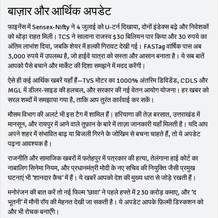
बाज़ार और आर्थिक अपडेट
फाइनेंस में Sensex‑Nifty ने 4 जुलाई को U‑टर्न दिखाया, दोनों इंडेक्स बढ़े और निवेशकों
को थोड़ा राहत मिली। TCS ने सालाना राजस्व $30 बिलियन पार किया और 30 रुपये का
अंतिम लाभांश दिया, जबकि शेयर में हल्की गिरावट देखी गई। FASTag वार्षिक पास अब
3,000 रुपये में उपलब्ध है, जो हाईवे यात्रा को सस्ता और आसान बनाता है। ये सब बातें
आपको पैसे बचाने और मार्केट की दिशा समझने में मदद करेंगी।
ऐसे ही कई आर्थिक खबरें यहाँ हैं—TVS मोटर का 1000% अंतरिम डिविडेंड, CDLS और
MGL में डीलर‑साइड की हलचल, और सरकार की नई वेतन आयोग योजना। हर खबर को
सरल शब्दों में समझाया गया है, ताकि आप तुरंत कार्रवाई कर सकें।
मौसम विभाग की अलर्ट भी इस टैग में शामिल हैं। हरियाणा की तेज़ बरसात, उत्तराखंड में
मानसून, और रायपुर में आने वाले तूफ़ान के बारे में ताज़ा जानकारी यहाँ मिलती है। यदि आप
अपने शहर में संभावित बाढ़ या बिजली गिरने के जोखिम से बचना चाहते हैं, तो ये अपडेट
पढ़ना आवश्यक है।
राजनीति और सामाजिक खबरों में फतेहपुर में पत्रकार की हत्या, तेलंगाना हाई कोर्ट का
नाबालिग सिनेमा नियम, और प्रधानमंत्री मोदी के नए सचिव की नियुक्ति जैसी प्रमुख
घटनाएं भी ‘शानदार कैच’ में हैं। ये खबरें आपको देश की मुख्य धारा से जोड़े रखती हैं।
मनोरंजन की बात करें तो नई फिल्म ‘छावा’ ने पहले हफ्ते में ₹230 करोड़ कमाए, और ‘द
भूतनी’ में मौनी रॉय की मेहनत देखी जा सकती है। ये अपडेट आपके फ़िल्मी डिस्कशन को
और भी रोचक बनाएँगे।