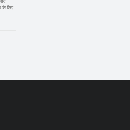
 बाद
च के लिए