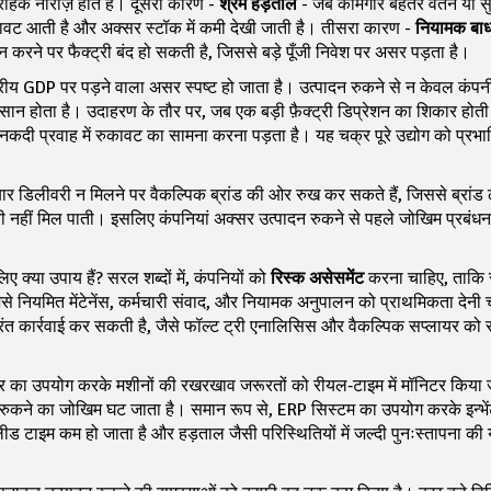
्राहक नाराज़ होते हैं। दूसरा कारण -
श्रम हड़ताल
- जब कामगार बेहतर वेतन या सु
ं गिरावट आती है और अक्सर स्टॉक में कमी देखी जाती है। तीसरा कारण -
नियामक बाध
न करने पर फैक्ट्री बंद हो सकती है, जिससे बड़े पूँजी निवेश पर असर पड़ता है।
ट्रीय GDP पर पड़ने वाला असर
स्पष्ट हो जाता है। उत्पादन रुकने से न केवल कं
नुक़सान होता है। उदाहरण के तौर पर, जब एक बड़ी फ़ैक्ट्री डिप्रेशन का शिकार होती 
नकदी प्रवाह में रुकावट का सामना करना पड़ता है। यह चक्र पूरे उद्योग को प्रभ
बार डिलीवरी न मिलने पर वैकल्पिक ब्रांड की ओर रुख कर सकते हैं, जिससे ब्रांड 
री नहीं मिल पाती। इसलिए कंपनियां अक्सर उत्पादन रुकने से पहले जोखिम प्रबं
क्या उपाय हैं? सरल शब्दों में, कंपनियों को
रिस्क असेसमेंट
करना चाहिए, ताकि 
से नियमित मेंटेनेंस, कर्मचारी संवाद, और नियामक अनुपालन को प्राथमिकता देनी
रंत कार्रवाई कर सकती है, जैसे फॉल्ट ट्री एनालिसिस और वैकल्पिक सप्लायर को
सर का उपयोग करके मशीनों की रखरखाव जरूरतों को रीयल‑टाइम में मॉनिटर किया
न रुकने का जोखिम घट जाता है। समान रूप से, ERP सिस्टम का उपयोग करके इन्भे
 टाइम कम हो जाता है और हड़ताल जैसी परिस्थितियों में जल्दी पुनःस्तापना की