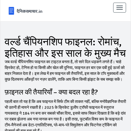
टॉगल
से
संचालि
करना
वर्ल्ड चैंपियनशिप फाइनल: रोमांच,
इतिहास और इस साल के मुख्य मैच
जब वर्ल्ड चैंपियनशिप फाइनल का टाइटल बनता है, तो सारे दिल धड़कने लगते हैं। चाहे
क्रिकेट हो, टेनिस हो या किसी और खेल की दुनिया, फाइनल हर बार एक दबी हुई ऊर्जा को
बाहर निकाल देता है। इस लेख में हम फाइनल की तैयारियों, इस साल के टॉप मुकाबलों और
कुछ दिलचस्प आँकड़ों पर नज़र डालेंगे, ताकि आप बिना किसी झंझट के सब समझ सकें।
फ़ाइनल की तैयारियाँ – क्या बदल रहा है?
पहली बात तो यह है कि अब फाइनल में सिर्फ टीम की ताकत नहीं, बल्कि मनोवैज्ञानिक तैयारी
भी उतनी ही मायने रखती है। 2025 के क्रिकेट डुलीप ट्रॉफी फाइनल में रुतुराज
गायकवाड़ ने 184 रन बना कर सबको चौंका दिया, इससे साफ सिफ़र दिखता है कि बड़े दांव
पर दबाव झेलना अब नया मानक बन गया है। इसी तरह, फुटबॉल विश्व कप के फाइनल में
टीम‑मैनेजर्स अब डेटा‑एनालिटिक्स, प्ले‑बाय‑प्ले सिमुलेशन और फिटनेस ट्रैकिंग को
रोज़मर्रा की बात बना रहे हैं।