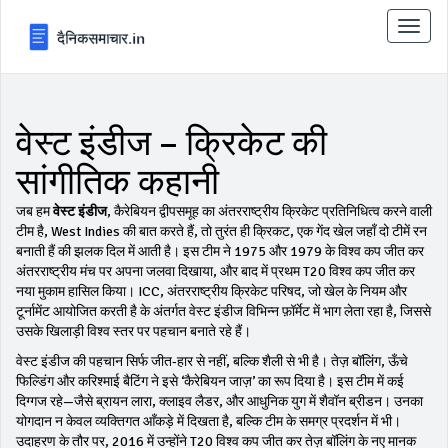
टॉगल
से
संचालि
करना
वेस्ट इंडीज – क्रिकेट की
सांगीतिक कहानी
जब हम
वेस्ट इंडीज
,
कैरेबियन द्वीपसमूह का अंतरराष्ट्रीय क्रिकेट प्रतिनिधित्व करने वाली
टीम है
,
West Indies
की बात करते हैं, तो तुरंत ही
क्रिकट
,
एक गेंद खेल जहाँ दो टीमें रन
बनाती हैं
की झलक दिल में आती है। इस टीम ने 1975 और 1979 के विश्व कप जीत कर
अंतरराष्ट्रीय मंच पर अपना जलवा दिखाया, और बाद में प्रथम T20 विश्व कप जीत कर
नया मुकाम हासिल किया।
ICC
,
अंतरराष्ट्रीय क्रिकेट परिषद, जो खेल के नियम और
टूर्नामेंट आयोजित करती है
के अंतर्गत वेस्ट इंडीज विभिन्न फ़ॉर्मेट में भाग लेता रहा है, जिससे
उसके खिलाड़ी विश्व स्तर पर पहचान बनाते रहे हैं।
वेस्ट इंडीज की पहचान सिर्फ जीत‑हार से नहीं, बल्कि शैली से भी है। तेज़ बॉलिंग, ऊँचे
फिल्डिंग और करिश्माई बैटिंग ने इसे ‘कैरेबियन जाज़’ का रूप दिया है। इस टीम में कई
दिग्गज रहे—जैसे ब्रायन लारा, क्लाइव लैडर, और आधुनिक युग में शैवॉन ब्रीडन। उनका
योगदान न केवल व्यक्तिगत आँकड़े में दिखता है, बल्कि टीम के समग्र प्रदर्शन में भी।
उदाहरण के तौर पर, 2016 में उन्होंने T20 विश्व कप जीत कर तेज़ बॉलिंग के नए मानक