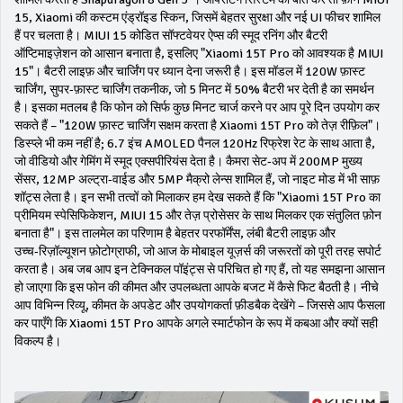
15
,
Xiaomi की कस्टम एंड्रॉइड स्किन, जिसमें बेहतर सुरक्षा और नई UI फीचर शामिल
हैं
पर चलता है। MIUI 15 कोडित सॉफ्टवेयर ऐप्स की स्मूद रनिंग और बैटरी
ऑप्टिमाइज़ेशन को आसान बनाता है, इसलिए "Xiaomi 15T Pro को आवश्यक है MIUI
15"। बैटरी लाइफ़ और चार्जिंग पर ध्यान देना जरूरी है। इस मॉडल में
120W फ़ास्ट
चार्जिंग
,
सुपर‑फ़ास्ट चार्जिंग तकनीक, जो 5 मिनट में 50% बैटरी भर देती है
का समर्थन
है। इसका मतलब है कि फोन को सिर्फ कुछ मिनट चार्ज करने पर आप पूरे दिन उपयोग कर
सकते हैं – "120W फ़ास्ट चार्जिंग सक्षम करता है Xiaomi 15T Pro को तेज़ रीफ़िल"।
डिस्प्ले भी कम नहीं है; 6.7 इंच AMOLED पैनल 120Hz रिफ्रेश रेट के साथ आता है,
जो वीडियो और गेमिंग में स्मूद एक्सपीरियंस देता है। कैमरा सेट‑अप में 200MP मुख्य
सेंसर, 12MP अल्ट्रा‑वाईड और 5MP मैक्रो लेन्स शामिल हैं, जो नाइट मोड में भी साफ़
शॉट्स लेता है। इन सभी तत्वों को मिलाकर हम देख सकते हैं कि "Xiaomi 15T Pro का
प्रीमियम स्पेसिफिकेशन, MIUI 15 और तेज़ प्रोसेसर के साथ मिलकर एक संतुलित फ़ोन
बनाता है"। इस तालमेल का परिणाम है बेहतर परफॉर्मेंस, लंबी बैटरी लाइफ़ और
उच्च‑रिज़ॉल्यूशन फ़ोटोग्राफी, जो आज के मोबाइल यूज़र्स की जरूरतों को पूरी तरह सपोर्ट
करता है। अब जब आप इन टेक्निकल पॉइंट्स से परिचित हो गए हैं, तो यह समझना आसान
हो जाएगा कि इस फोन की कीमत और उपलब्धता आपके बजट में कैसे फिट बैठती है। नीचे
आप विभिन्न रिव्यू, कीमत के अपडेट और उपयोगकर्ता फ़ीडबैक देखेंगे – जिससे आप फैसला
कर पाएँगे कि Xiaomi 15T Pro आपके अगले स्मार्टफोन के रूप में कबआ और क्यों सही
विकल्प है।