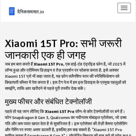
टॉगल
से
संचालि
करना
Xiaomi 15T Pro: सभी जरूरी
जानकारी एक ही जगह
जब हम बात करते हैं
Xiaomi 15T Pro
,
एक हाई‑एंड एंड्रॉइड फ़ोन है, जो 2025 में
लॉन्च हुआ और प्रीमियम डिज़ाइन व तेज़ प्रदर्शन पर फोकस करता है
. इसे अक्सर
Xiaomi 15T प्रो
भी कहा जाता है, यह फ़ोन फ़्लैगशिप स्तर की स्पेसिफिकेशन को
किफ़ायती कीमत में पेश करता है।
इस टैग पेज में हम इस डिवाइस के प्रमुख पहलुओं को
समझेंगे, ताकि आप खरीदने से पहले पूरी तस्वीर देख सकें।
मुख्य फीचर और संबंधित टेक्नोलॉजी
पहले तो यह जान लीजिए कि
Xiaomi 15T Pro
कौन‑से कोर टेक्नोलॉजी पर बने हैं।
फोन
Snapdragon 8 Gen 3
,
Qualcomm का नवीनतम मोबाइल प्रोसेसर, जो उच्च
गति और कम पावर खपत देता है
से सुसज्जित है। इस प्रोसेसर की तेज़ी कैमरा प्रोसेसिंग
और गेमिंग पर स्पष्ट असर डालती है, इसलिए हम कह सकते हैं: "Xiaomi 15T Pro
शामिल करता है Snapdragon 8 Gen 3"। ऑपरेटिंग सिस्टम की बात करें तो फ़ोन
MIUI