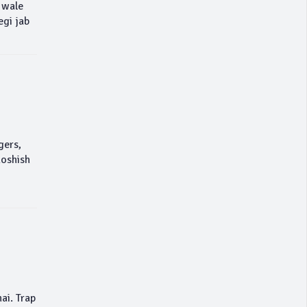
p wale
egi jab
gers,
koshish
ai. Trap