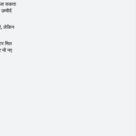
ा जा सकता
म्मीदें
ै, लेकिन
यार मिल
र भी नए