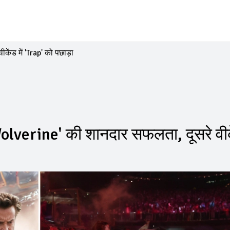
ंड में 'Trap' को पछाड़ा
lverine' की शानदार सफलता, दूसरे वीक