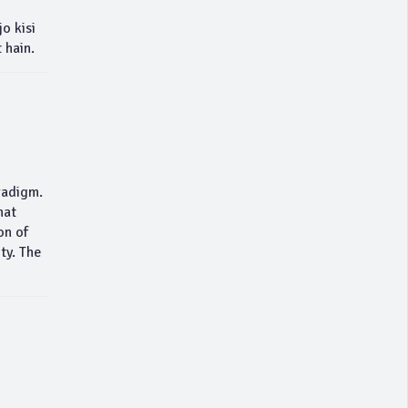
o kisi
 hain.
radigm.
hat
on of
ty. The