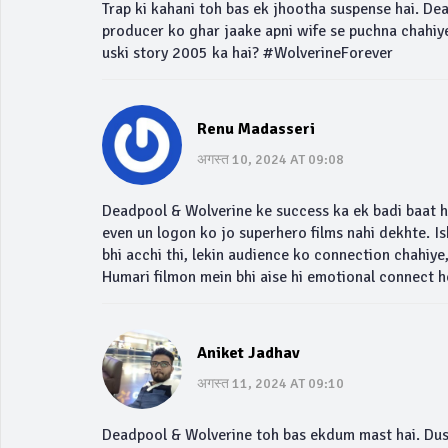
Trap ki kahani toh bas ek jhootha suspense hai. De
producer ko ghar jaake apni wife se puchna chahiye 
uski story 2005 ka hai? #WolverineForever
Renu Madasseri
अगस्त 10, 2024 AT 09:08
Deadpool & Wolverine ke success ka ek badi baat hai
even un logon ko jo superhero films nahi dekhte. Iski
bhi acchi thi, lekin audience ko connection chahiye,
Humari filmon mein bhi aise hi emotional connect h
Aniket Jadhav
अगस्त 11, 2024 AT 09:10
Deadpool & Wolverine toh bas ekdum mast hai. Dusr