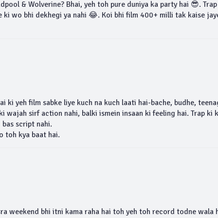
adpool & Wolverine? Bhai, yeh toh pure duniya ka party hai 😎. Tra
ki wo bhi dekhegi ya nahi 😂. Koi bhi film 400+ milli tak kaise jay
 ki yeh film sabke liye kuch na kuch laati hai-bache, budhe, teena
 wajah sirf action nahi, balki ismein insaan ki feeling hai. Trap ki 
 bas script nahi.
o toh kya baat hai.
a weekend bhi itni kama raha hai toh yeh toh record todne wala h