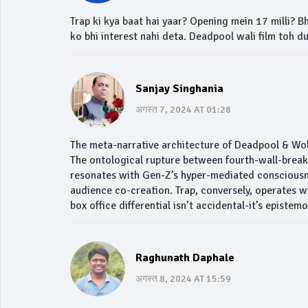
Trap ki kya baat hai yaar? Opening mein 17 milli? Bha
ko bhi interest nahi deta. Deadpool wali film toh du
Sanjay Singhania
अगस्त 7, 2024 AT 01:28
The meta-narrative architecture of Deadpool & Wo
The ontological rupture between fourth-wall-breaki
resonates with Gen-Z’s hyper-mediated consciousnes
audience co-creation. Trap, conversely, operates wi
box office differential isn’t accidental-it’s epistemo
Raghunath Daphale
अगस्त 8, 2024 AT 15:59