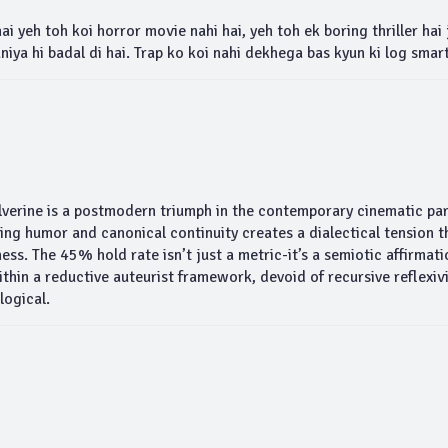
i yeh toh koi horror movie nahi hai, yeh toh ek boring thriller hai j
niya hi badal di hai. Trap ko koi nahi dekhega bas kyun ki log smart
lverine is a postmodern triumph in the contemporary cinematic pa
ng humor and canonical continuity creates a dialectical tension t
s. The 45% hold rate isn’t just a metric-it’s a semiotic affirmati
thin a reductive auteurist framework, devoid of recursive reflexivi
logical.