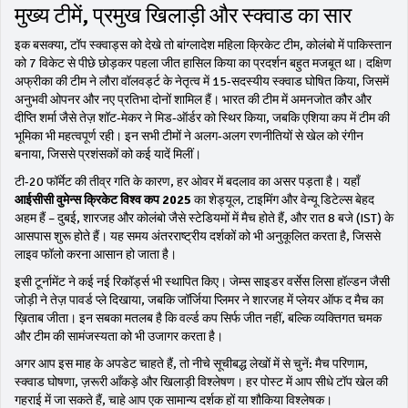
मुख्य टीमें, प्रमुख खिलाड़ी और स्क्वाड का सार
इक बसक्या, टॉप स्क्वाड्स को देखे तो
बांग्लादेश महिला क्रिकेट टीम
,
कोलंबो में पाकिस्तान
को 7 विकेट से पीछे छोड़कर पहला जीत हासिल किया
का प्रदर्शन बहुत मजबूत था। दक्षिण
अफ्रीका की टीम ने लौरा वॉलवर्ड्ट के नेतृत्व में 15‑सदस्यीय स्क्वाड घोषित किया, जिसमें
अनुभवी ओपनर और नए प्रतिभा दोनों शामिल हैं। भारत की टीम में अमनजोत कौर और
दीप्ति शर्मा जैसे तेज़ शॉट‑मेकर ने मिड‑ऑर्डर को स्थिर किया, जबकि एशिया कप में टीम की
भूमिका भी महत्वपूर्ण रही। इन सभी टीमों ने अलग‑अलग रणनीतियों से खेल को रंगीन
बनाया, जिससे प्रशंसकों को कई यादें मिलीं।
टी-20 फॉर्मेट की तीव्र गति के कारण, हर ओवर में बदलाव का असर पड़ता है। यहाँ
आईसीसी वुमेन्स क्रिकेट विश्व कप 2025
का शेड्यूल, टाइमिंग और वेन्यू डिटेल्स बेहद
अहम हैं – दुबई, शारजह और कोलंबो जैसे स्टेडियमों में मैच होते हैं, और रात 8 बजे (IST) के
आसपास शुरू होते हैं। यह समय अंतरराष्ट्रीय दर्शकों को भी अनुकूलित करता है, जिससे
लाइव फॉलो करना आसान हो जाता है।
इसी टूर्नामेंट ने कई नई रिकॉर्ड्स भी स्थापित किए। जेम्स साइडर वर्सेस लिसा हॉल्डन जैसी
जोड़ी ने तेज़ पावर्ड प्ले दिखाया, जबकि जॉर्जिया प्लिमर ने शारजह में प्लेयर ऑफ द मैच का
ख़िताब जीता। इन सबका मतलब है कि वर्ल्ड कप सिर्फ जीत नहीं, बल्कि व्यक्तिगत चमक
और टीम की सामंजस्यता को भी उजागर करता है।
अगर आप इस माह के अपडेट चाहते हैं, तो नीचे सूचीबद्ध लेखों में से चुनें: मैच परिणाम,
स्क्वाड घोषणा, ज़रूरी आँकड़े और खिलाड़ी विश्लेषण। हर पोस्ट में आप सीधे टॉप खेल की
गहराई में जा सकते हैं, चाहे आप एक सामान्य दर्शक हों या शौकिया विश्लेषक।