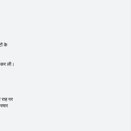
ों के
्त कर ली।
ी राह पर
भरमार