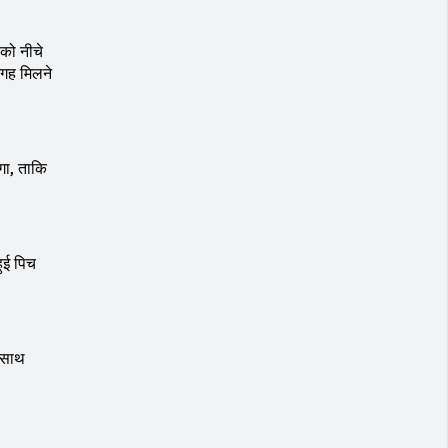
 को नीचे
जगह मिलने
ोगा, ताकि
हुई पिच
े साथ