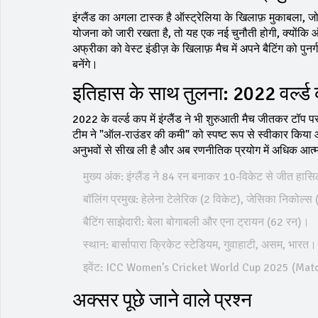
इंग्लैंड का अगला टास्क है ऑस्ट्रेलिया के खिलाफ़ मुकाबला, जो 
योजना को जारी रखता है, तो यह एक नई चुनौती होगी, क्योंकि ऑस
अफ्रीका को वेस्ट इंडीज़ के खिलाफ़ मैच में अपने बैटिंग को 
बनेंगे।
इतिहास के साथ तुलना: 2022 वर्ल्ड कप 
2022 के वर्ल्ड कप में इंग्लैंड ने भी शुरुआती मैच जीतकर टॉप प
टीम ने "ऑल‑राउंडर की कमी" को स्पष्ट रूप से स्वीकार किया
अनुभवों से सीख ली है और अब रणनीतिक प्रयोग में अधिक आत्म
मुख्य अंक: इंग्लैंड ने 84 रन बनाकर 10‑विकेट से जीत हा
बॉलिंग प्रमुख: हेलेना टेलेरिक (2 विकेट), जेसिका निकोल्स
बैटिंग साझेदारी: बेला बोगाबली और एना ट्रायन (62 रन)।
स्थान: बार्सापारा क्रिकेट स्टेडियम, गुवाहाटी, असम, भारत।
इवेंट: ICC Women’s Cricket World Cup 2025 (Mat
अक्सर पूछे जाने वाले प्रश्न