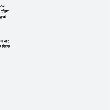
ेटेड
दक्षिण
कुंजी
 इस बार
े पिछले