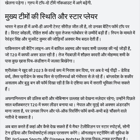
खेलना पड़ेगा। ग्रुप में टॉप‑दो टीमें नॉकआउट में आगे बढ़ेंगी.
मुख्य टीमों की स्थिति और स्टार प्लेयर
भारत ने हाल ही में अभी‑ही अपनी टेस्ट सीरीज़ जीत ली है, तो उनका बैटिंग फॉर्म टॉप पर
है। विराट कोहली, रोहित शर्मा और युवा तेजस गलेबोवर से उम्मीदें बड़ी हैं। स्पिन के मामले में
रेवंड्र सिंह और युजवेंट कुमर की जोड़ियाँ अक्सर मैच बदल देती हैं।
पाकिस्तान की बैटिंग लाइन‑अप में बातिल अहमद और फहद शमी उल्लाह की नई जोड़ी है,
जो T20 में काफी असर डाल रही है। तेज गेंदबाज़ी में शौक़त कादरी और मोहम्मद शमी के
पास कुछ ख़ास पिच‑कंडीशन में जलवा बिखेरेगा।
श्रीलंका ने खुद को 2023 के वर्ल्ड कप में निराश कर दिया, पर अब वे नई पीढ़ी – डेविड
वर्मा, लैमर फ्रीडेन के साथ फिर से प्रतिस्पर्धा को गंभीरता से ले रहे हैं। बांग्लादेश के शकीर
असलाम और बुडु बन की फॉर्म दिखा रही है कि वे एशिया कप में सराग़ी भूमिका निभा सकते
हैं।
अफगानिस्तान की उलिस बारी और मोबिन्शन उल्लाह को देखना मज़ेदार रहेगा; उन्होंने पिछले
साल ब्लॉकबस्टर T20 में रूमर लीडर बनाया था। नेपाल और यूएई को अक्सर अंडरडॉग
माना जाता है, पर उनका स्पिन और प्ले‑ऑफ रिवर्सिंग फॉर्म कभी‑कभी बड़े चौंकाने वाले
नतीजे दे सकता है।
अब बात करते हैं कहां और कैसे देख सकते हैं ये मैच? टेलीविज़न पर स्टार स्पोर्ट्स, सोनी
टेन इंडिया और जियोसपोर्ट्स लाइव प्रसारण करेंगे। ऑनलाइन स्ट्रीमिंग की सुविधा के
लिए JioSaavn Sports और Disney+ Hotstar के पास रियल‑टाइम स्ट्रीमर है।