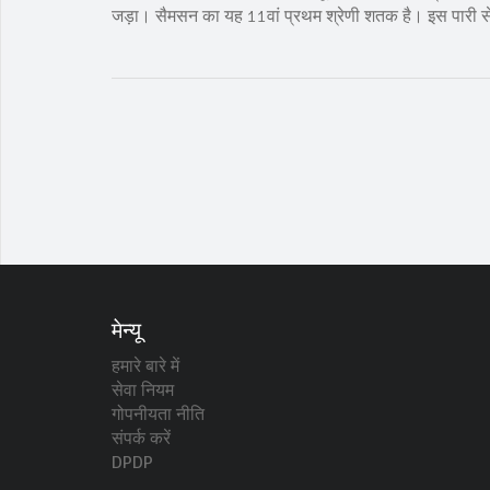
जड़ा। सैमसन का यह 11वां प्रथम श्रेणी शतक है। इस पारी से भा
मेन्यू
हमारे बारे में
सेवा नियम
गोपनीयता नीति
संपर्क करें
DPDP