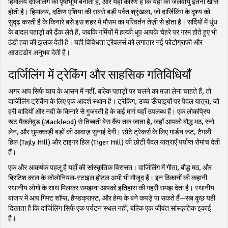
हिमालय दार्जिलिंग की पृष्ठभूमि बनाता है, और यही कारण है कि यहाँ की जलवायु इतनी खास
होती है।
हिमालय
,
दक्षिण एशिया की सबसे बड़ी पर्वत श्रृंखला, जो दार्जिलिंग के दृश्य को
सुदृढ़ करती है
के किनारे बसे इस शहर में मौसम का परिवर्तन तेज़ी से होता है। सर्दियों में धुंध
के बादल पहाड़ों को ढँक लेते हैं, जबकि गर्मियों में हल्की धूप आपके चेहरे पर गरम होते हुए भी
ठंडी हवा की झलक देती है। यही विविधता ट्रैवलर्स को लगातार नई फोटोग्राफी और
आउटडोर अनुभव देती है।
दार्जिलिंग में ट्रेकिंग और साहसिक गतिविधियाँ
अगर आप सिर्फ चाय के आसन में नहीं, बल्कि पहाड़ों पर चलने का मज़ा लेना चाहते हैं, तो
दार्जिलिंग ट्रेकिंग के लिए एक आदर्श स्थान है।
ट्रेकिंग
,
उच्च ऊँचाइयों पर पैदल यात्रा, जो
हरी वादियों और नदी के किनारे से गुजरती है
के कई मार्ग यहाँ उपलब्ध हैं। एक लोकप्रिय
रूट मैकलेवुड (Mackleod) से तिब्बती बेस कैंप तक जाता है, जहाँ आपको बौद्ध मठ, स्नो
लेन, और घुमक्कड़ी बड़ों की आवाज़ सुनाई देगी। छोटे ट्रेकर्स के लिए गार्डन रूट, टैगली
हिल (Tajly Hill) और टाइगर हिल (Tiger Hill) की छोटी पैदल यात्राएँ पर्याप्त रोमांच देती
हैं।
एक और आकर्षक पहलू है यहाँ की सांस्कृतिक विरासत। दार्जिलिंग में गीता, बौद्ध मठ, और
ब्रिटिश काल के कोलोनियल-स्टाइल होटल अभी भी मौजूद हैं। इन ठिकानों की कहानी
स्थानीय लोगों के साथ मिलकर समझना आपको इतिहास की गहरी समझ देता है। स्थानीय
बाजार में आप गिफ्ट शॉप्स, हैण्डक्राफ्ट, और हेम्प के बने कपड़े पा सकते हैं—सब कुछ यही
दिखाता है कि दार्जिलिंग सिर्फ एक पर्यटन स्थल नहीं, बल्कि एक जीवंत सांस्कृतिक इकाई
है।