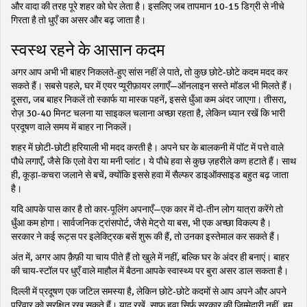
और वादा की तरह पूरे शहर को घेर लेता है। इसलिए जब तापमान 10‑15 डिग्री से नीचे
गिरता है तो धुएँ का असर और बढ़ जाता है।
स्वस्थ रहने के आसान कदम
अगर आप अभी भी बाहर निकलते‑हुए सांस नहीं ले पाते, तो कुछ छोटे‑छोटे कदम मदद कर
सकते हैं। सबसे पहले, घर में एयर प्यूरीफ़ायर लगाएँ—ऑनलाइन सस्ते मॉडल भी मिलते हैं।
दूसरा, जब बाहर निकलें तो स्कार्फ या मास्क पहनें, इससे धुँआ कम अंदर जाएगा। तीसरा,
रोज़ 30‑40 मिनट चलना या साइकल चलाना अच्छा रहता है, लेकिन ध्यान रखें कि भारी
प्रदूषण वाले समय में बाहर ना निकलें।
शहर में छोटी‑छोटी हरियाली भी मदद करती है। अपने घर के बालकनी में पॉट में पत्ते वाले
पौधे लगाएँ, जैसे कि एलो वेरा या मनी प्लांट। ये पौधे हवा से कुछ ज़हरीले कण हटाते हैं। साथ
ही, कूड़ा‑कचरा जलाने से बचें, क्योंकि इससे हवा में सैल्फर डाइऑक्साइड बहुत बढ़ जाता
है।
यदि आपके पास कार है तो कार‑पूलिंग अपनाएँ—एक कार में दो‑तीन लोग यात्रा करेंगे तो
धुँआ कम होगा। सार्वजनिक ट्रांसपोर्ट, जैसे मेट्रो या बस, भी एक अच्छा विकल्प है।
सरकार ने कई रूट्स पर इलेक्ट्रिक बसें शुरू की हैं, तो उनका इस्तेमाल कर सकते हैं।
अंत में, अगर आप क़ैफ़ी या चाय पीते हैं तो खुले में नहीं, बल्कि घर के अंदर ही बनाएं। बाहर
की चाय‑स्टॉल पर धुएँ वाले माहौल में बैठना आपके स्वास्थ्य पर बुरा असर डाल सकता है।
दिल्ली में प्रदूषण एक जटिल समस्या है, लेकिन छोटे‑छोटे कदमों से आप अपने और अपने
परिवार को सुरक्षित रख सकते हैं। याद रखें, साफ़ हवा सिर्फ़ सरकार की ज़िम्मेदारी नहीं, हम