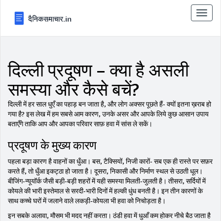
टॉगल
से
संचालि
करना
दिल्ली प्रदूषण – क्या है असली
समस्या और कैसे बचें?
दिल्ली में हर साल धुएँ का पहाड़ बन जाता है, और लोग अक्सर पूछते हैं‑ क्यों इतना ख़राब हो
गया है? इस लेख में हम सबसे आम कारण, उनके असर और आपके लिये कुछ आसान उपाय
बताएँगे ताकि आप और आपका परिवार साफ़ हवा में सांस ले सकें।
प्रदूषण के मुख्य कारण
पहला बड़ा कारण है वाहनों का धुँआ। बस, टैक्सियों, निजी कारों‑ सब एक ही रास्ते पर सफ़र
करते हैं, तो धुँआ इकट्ठा हो जाता है। दूसरा, निकासी और निर्माण स्थल से उठती धूल।
बीजिंग‑न्यूयॉर्क जैसी बड़ी‑बड़ी शहरों में यही समस्या मिलती‑जुलती है। तीसरा, सर्दियों में
कोयले की भारी इस्तेमाल से सरदी‑भारी दिनों में हल्की धुंध बनती है। इन तीन कारणों के
साथ कच्चे घरों में जलाने वाले लकड़ी‑कोयला भी हवा को निचोड़ता है।
इन सबके अलावा, मौसम भी मदद नहीं करता। ठंडी हवा में धुआँ कम होकर नीचे बैठ जाता है