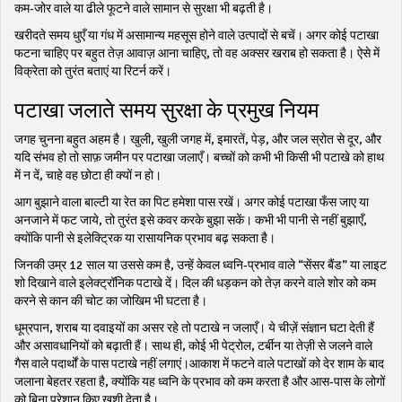
कम‑जोर वाले या ढीले फूटने वाले सामान से सुरक्षा भी बढ़ती है।
खरीदते समय धुएँ या गंध में असामान्य महसूस होने वाले उत्पादों से बचें। अगर कोई पटाखा
फटना चाहिए पर बहुत तेज़ आवाज़ आना चाहिए, तो वह अक्सर खराब हो सकता है। ऐसे में
विक्रेता को तुरंत बताएं या रिटर्न करें।
पटाखा जलाते समय सुरक्षा के प्रमुख नियम
जगह चुनना बहुत अहम है। खुली, खुली जगह में, इमारतें, पेड़, और जल स्रोत से दूर, और
यदि संभव हो तो साफ़ जमीन पर पटाखा जलाएँ। बच्चों को कभी भी किसी भी पटाखे को हाथ
में न दें, चाहे वह छोटा ही क्यों न हो।
आग बुझाने वाला बाल्टी या रेत का पिट हमेशा पास रखें। अगर कोई पटाखा फँस जाए या
अनजाने में फट जाये, तो तुरंत इसे कवर करके बुझा सकें। कभी भी पानी से नहीं बुझाएँ,
क्योंकि पानी से इलेक्ट्रिक या रासायनिक प्रभाव बढ़ सकता है।
जिनकी उम्र 12 साल या उससे कम है, उन्हें केवल ध्वनि‑प्रभाव वाले “सेंसर बैंड” या लाइट
शो दिखाने वाले इलेक्ट्रॉनिक पटाखे दें। दिल की धड़कन को तेज़ करने वाले शोर को कम
करने से कान की चोट का जोखिम भी घटता है।
धूम्रपान, शराब या दवाइयों का असर रहे तो पटाखे न जलाएँ। ये चीज़ें संज्ञान घटा देती हैं
और असावधानियों को बढ़ाती हैं। साथ ही, कोई भी पेट्रोल, टर्बीन या तेज़ी से जलने वाले
गैस वाले पदार्थों के पास पटाखे नहीं लगाएं।आकाश में फटने वाले पटाखों को देर शाम के बाद
जलाना बेहतर रहता है, क्योंकि यह ध्वनि के प्रभाव को कम करता है और आस-पास के लोगों
को बिना परेशान किए खुशी देता है।