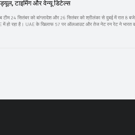
ूल, टाइमिंग और वेन्यू डिटेल्स
अब टीम 24 सितंबर को बांग्लादेश और 26 सितंबर को श्रीलंका से दुबई में रात 8 बज
क UAE में हो रहा है। UAE के खिलाफ 57 पर ऑलआउट और तेज नेट रन रेट ने भारत 