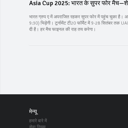
Asia Cup 2025: भारत के सुपर फोर मैच—शेड्य
भारत ग्रुप ए में अपराजित रहकर सुपर फोर में पहुंच चुका है। 
9:30) भिड़ेगी। टूर्नामेंट टी20 फॉर्मेट में 9-28 सितंबर त
दी है। हर मैच फाइनल की राह तय करेगा।
मेन्यू
हमारे बारे में
सेवा नियम