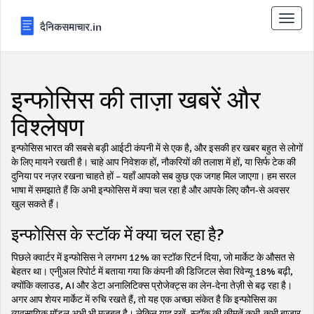
टॉगल
से
संचालि
करना
इन्फोसिस की ताज़ा खबरें और
विश्लेषण
इन्फोसिस भारत की सबसे बड़ी आईटी कंपनी में से एक है, और इसकी हर खबर बहुत से लोगों
के लिए मायने रखती है। चाहे आप निवेशक हों, नौकरियों की तलाश में हों, या सिर्फ टेक की
दुनिया पर नज़र रखना चाहते हों – यहाँ आपको सब कुछ एक जगह मिल जाएगा। हम सरल
भाषा में समझाते हैं कि अभी इन्फोसिस में क्या चल रहा है और आपके लिए कौन‑से अवसर
खुल सकते हैं।
इन्फोसिस के स्टॉक में क्या चल रहा है?
पिछले क्वार्टर में इन्फोसिस ने लगभग 12% का स्टॉक रिटर्न दिया, जो मार्केट के औसत से
बेहतर था। एनीुअल रिपोर्ट में बताया गया कि कंपनी की डिजिटल सेवा रिवेन्यू 18% बढ़ी,
क्योंकि क्लाउड, AI और डेटा अनालिटिक्स प्रोजेक्ट्स का लेन‑देना तेज़ी से बढ़ रहा है।
अगर आप शेयर मार्केट में रुचि रखते हैं, तो यह एक अच्छा संकेत है कि इन्फोसिस का
व्यवसायिक मॉडल अभी भी मजबूत है। लेकिन याद रखें, स्टॉक की कीमतें कभी‑कभी बाजार