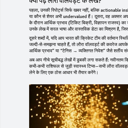
क्यों पढ़ें लौरा वॉलवर्ड्ट के लेख?
पहला, उनकी रिपोर्ट्स सिर्फ खबर नहीं, बल्कि actionable insigh
या कौन से शेयर अभी undervalued हैं। दूसरा, वह अक्सर अपने विश
के दौरान आर्थिक प्रभाव (टिकिट बिक्री, विज्ञापन राजस्व) का उ
उनके लेख में सरल भाषा और वास्तविक डेटा का मिश्रण है, ज
दूसरे शब्दों में, यदि आप भारत की क्रिकेट टीम की वर्तमान स्थिति,
जल्दी‑से‑समझना चाहते हैं, तो लौरा वॉलवर्ड्ट की कवरेज आप
आर्थिक प्रभाव” या “टेनिस → व्यक्तिगत निवेश” जैसे शर्तीय संब
अब आप नीचे सूचीबद्ध लेखों में डुबकी लगा सकते हैं: नवीनतम क्र
कभी‑कभी राशिफल से जुड़ी स्वास्थ्य टिप्स—सभी लौरा वॉलवर्ड्ट 
लेने के लिए एक ठोस आधार भी तैयार करेंगे।