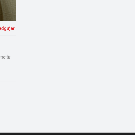
adgujar
 पद के