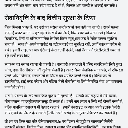
तैयार फॉर्म और स्टेप‑बाय‑स्टेप गाइड दे रहे हैं, जिससे आप जल्दी से अप्लाई कर सकें।
सेवानिवृत्ति के बाद वित्तीय सुरक्षा के टिप्स
पेंशन मिलना अच्छा है, पर उसी पर भरोसा करके खर्चा कम नहीं कर सकते। सबसे पहला
कदम है बजट बनाना – हर महीने के खर्च को लिखें, फिर बचत को अलग रखें। फ़िक्स्ड
डिपॉज़िट, सिपी या वरिष्ठ नागरिक के लिये विशेष म्यूचुअल फ़ंड में निवेश करना सुरक्षित
रहता है। साथ ही, अपने पासपोर्ट या एटीएम कार्ड को सुरक्षित रखें, फ़र्जी कॉल या स्कैम से
बचें। हमारी साइट पर आप ऐसे कई केस स्टडी देखेंगे, जहाँ पेंशनर ने छोटी‑छोटी बचत से
बड़े खर्चे कवर किए।
स्वास्थ्य का ख्याल रखना भी जरूरी है। सरकारी अस्पतालों में वरिष्ठ नागरिक के लिये मुफ्त
जांच, दवा और ऑपरेशन की सुविधा मिलती है। अगर निजी क्लिनिक जाना पड़े, तो टॉप‑10
सस्ती और भरोसेमंद अस्पतालों की लिस्ट हम अपडेट करते रहते हैं। विशेष रूप से
डायबिटीज, हाई ब्लड प्रेशर और गठिया जैसी बीमारियों के लिये नियमित चेक‑अप करवाना
फायदेमंद होगा।
अंत में, पेंशनर के लिये सामाजिक जुड़ाव भी ज़रूरी है। आपके पास पड़ोस में सेवी क्लब,
योगा क्लास, या एग्रीकल्चर समूह हो सकते हैं। इनमें भाग लेकर न सिर्फ़ नई दोस्ती बनती है,
बल्कि मानसिक स्वास्थ्य भी बेहतर रहता है। हमारी वेबसाइट पर आप अपने इलाके के ऐसे
कार्यक्रमों की लिस्ट देख सकते हैं और अपनी पसंद के अनुसार रजिस्टर कर सकते हैं।
तो अब देर किस बात की? दैनिकसमाचार.in पर पेंशनर से जुड़ी हर जानकारी मिलेंगी –
सरकारी योजना, वित्तीय टिप्स, स्वास्थ्य सलाह और सामाजिक एक्टिविटी। बस एक क्लिक