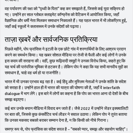
वह पर्यावरण की रक्षा को "पृथ्वी के पिता" कह कर समझाते हैं, जिससे कई युवा सक्रिय हो
गए। उन्होंने हर साल ग्लोबल क्लाइमेट कॉन्फ्रेंस को वैटिकन में आयोजित किया, जहाँ
वैज्ञानिक और धर्मी नेता मिलकर समाधान निकालते हैं। यह पहल भारत में भी लोकप्रिय हुई,
जहाँ कई स्कूलों ने क्लासरूम में उनके संदेशों को पढ़ाया।
ताज़ा ख़बरें और सार्वजनिक प्रतिक्रिया
पिछले महीने, पोप फ्रांसिस ने इटली के एक छोटे गांव में शरणार्थियों के लिए आश्रय प्रदान
करने का समर्थन किया। यह खबर सोशल मीडिया पर तेजी से फैली और कई लोगों ने उनके
इस कदम की सराहना की। वहीं, कुछ रूढ़िवादी समूहों ने उनका विरोध किया, कहते हुए कि
यह चर्च की पारंपरिक भूमिका से हटकर है। लेकिन पोप ने कहा कि यह सभी मानवीय मुद्दों का
समाधान है, चाहे वह धर्म हो या राजनीति।
भारत में भी उनका प्रभाव बढ़ रहा है। कई हिंदू और मुस्लिम नेताओं ने उनके शांति के संदेश
को सराहा है। उन्होंने हाल ही में भारत की यात्रा की घोषणा की है, जहाँ वे interfaith
dialogue में भाग लेंगे। इस बारे में लोगों का कहना है कि पोप का भारत आना दो देशों के बीच
समझ बढ़ाएगा।
कई बार उनके बयान मीडिया में विवाद बन जाते हैं। जैसे 2022 में उन्होंने जेंडर इक्क्वालिटी
पर बात की, जिससे कुछ कंसर्वेटिव चर्च लीडर ने सवाल उठाया। लेकिन पोप ने तुरंत बताया
कि उनका मकसद सबको बराबर सम्मान देना है, न कि किसी को नीचे गिराना।
समग्र रूप से, पोप फ्रांसिस का संदेश सरल है – "सबको प्यार, समझ और सहयोग चाहिए"।