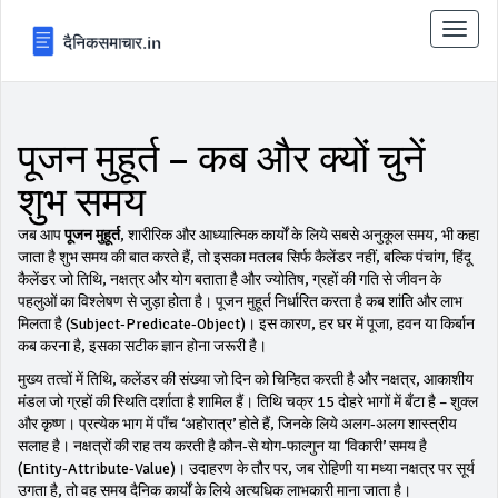
टॉगल
से
संचालि
करना
पूजन मुहूर्त – कब और क्यों चुनें
शुभ समय
जब आप
पूजन मुहूर्त
,
शारीरिक और आध्यात्मिक कार्यों के लिये सबसे अनुकूल समय
, भी कहा
जाता है
शुभ समय
की बात करते हैं, तो इसका मतलब सिर्फ कैलेंडर नहीं, बल्कि
पंचांग
,
हिंदू
कैलेंडर जो तिथि, नक्षत्र और योग बताता है
और
ज्योतिष
,
ग्रहों की गति से जीवन के
पहलुओं का विश्लेषण
से जुड़ा होता है। पूजन मुहूर्त निर्धारित करता है कब शांति और लाभ
मिलता है (Subject‑Predicate‑Object)। इस कारण, हर घर में पूजा, हवन या किर्बान
कब करना है, इसका सटीक ज्ञान होना जरूरी है।
मुख्य तत्वों में
तिथि
,
कलेंडर की संख्या जो दिन को चिन्हित करती है
और
नक्षत्र
,
आकाशीय
मंडल जो ग्रहों की स्थिति दर्शाता है
शामिल हैं। तिथि चक्र 15 दोहरे भागों में बँटा है – शुक्ल
और कृष्ण। प्रत्येक भाग में पाँच ‘अहोरात्र’ होते हैं, जिनके लिये अलग‑अलग शास्त्रीय
सलाह है। नक्षत्रों की राह तय करती है कौन‑से योग‑फाल्गुन या ‘विकारी’ समय है
(Entity‑Attribute‑Value)। उदाहरण के तौर पर, जब रोहिणी या मध्या नक्षत्र पर सूर्य
उगता है, तो वह समय दैनिक कार्यों के लिये अत्यधिक लाभकारी माना जाता है।